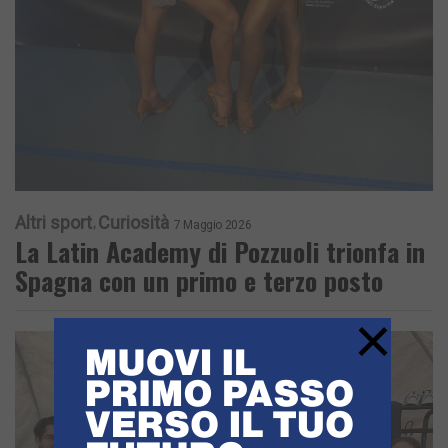
Altri sport
Curiosità
7 Maggio 2026
La Latin Academy di Pozzuoli trionfa in
Spagna con un primo e terzo posto
×