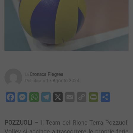
Cronaca Flegrea
Di
17 Agosto 2024
Pubblicato
Facebook
Messenger
WhatsApp
Telegram
X
Email
Copy
PrintFri
Condi
Link
POZZUOLI
– Il Team del Rione Terra Pozzuoli
Volley si accinge a trascorrere le proprie ferie