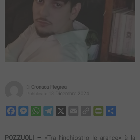
Cronaca Flegrea
Di
13 Dicembre 2024
Pubblicato
Facebook
Messenger
WhatsApp
Telegram
X
Email
Copy
PrintFri
Condi
Link
POZZUOLI –
«Tra l’inchiostro le arance» è la