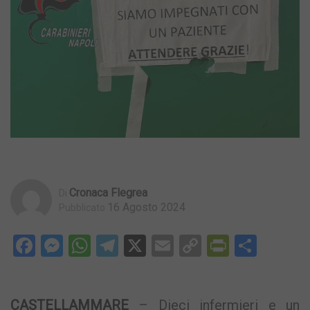
Cronaca Flegrea
Di
16 Agosto 2024
Pubblicato
Facebook
Messenger
WhatsApp
Telegram
X
Email
Copy
PrintFri
Condi
Link
CASTELLAMMARE
– Dieci infermieri e un