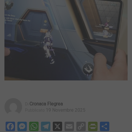
Cronaca Flegrea
Di
19 Novembre 2025
Pubblicato
Facebook
Messenger
WhatsApp
Telegram
X
Email
Copy
PrintFri
Condi