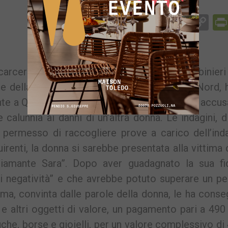
Facebook
Messenger
WhatsApp
Telegram
X
Email
Co
Li
carcere una finta sensitiva di Quarto. I carabinieri
ne della Procura della Repubblica di Napoli Nord,
te a Quarto, già nota alle forze dell’ordine. È accus
 calunnia ai danni di un’altra donna. Le indagini, d
 permesso di raccogliere prove a carico dell’inda
irenti, la donna si sarebbe presentata alla vittim
iamante Sara”. Dopo aver guadagnato la sua fid
di negatività” e che avrebbe potuto superare un p
ittima, convinta dalle parole della donna, le ha cons
o e altri oggetti di valore, un pagamento pari a 490
che, borse e gioielli, per un valore complessivo di