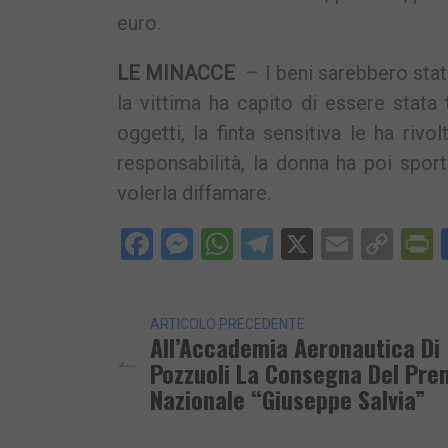
euro.
LE MINACCE
– I beni sarebbero stati
la vittima ha capito di essere stata 
oggetti, la finta sensitiva le ha riv
responsabilità, la donna ha poi spor
volerla diffamare.
Facebook
Messenger
WhatsApp
Telegram
X
Email
Cop
P
Lin
ARTICOLO PRECEDENTE
All’Accademia Aeronautica Di
Pozzuoli La Consegna Del Pre
Nazionale “Giuseppe Salvia”