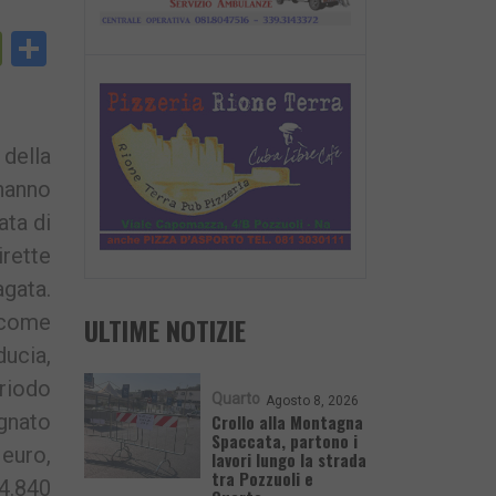
py
PrintFriendly
Condividi
nk
 della
 hanno
ata di
irette
gata.
a come
ULTIME NOTIZIE
ucia,
eriodo
Quarto
Agosto 8, 2026
egnato
Crollo alla Montagna
Spaccata, partono i
 euro,
lavori lungo la strada
tra Pozzuoli e
 4.840