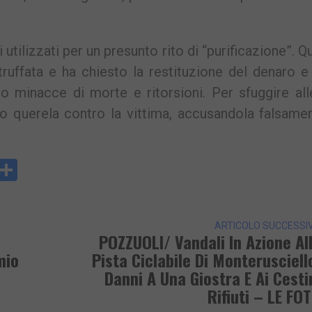
 utilizzati per un presunto rito di “purificazione”. 
truffata e ha chiesto la restituzione del denaro e
olto minacce di morte e ritorsioni. Per sfuggire al
to querela contro la vittima, accusandola falsame
y
rintFriendly
Condividi
k
ARTICOLO SUCCESSI
POZZUOLI/ Vandali In Azione Al
mio
Pista Ciclabile Di Monterusciell
Danni A Una Giostra E Ai Cesti
Rifiuti – LE FO