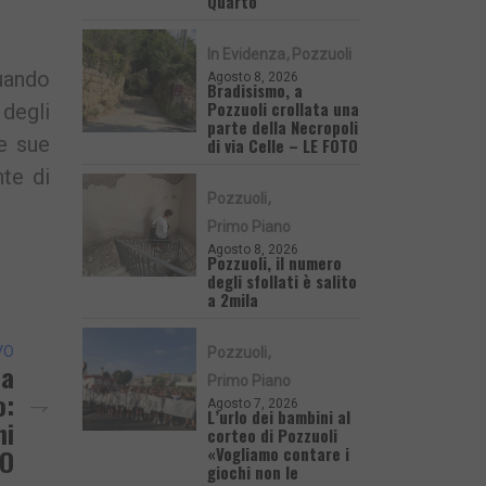
Quarto
In Evidenza
Pozzuoli
Quando
Agosto 8, 2026
Bradisismo, a
Pozzuoli crollata una
 degli
parte della Necropoli
le sue
di via Celle – LE FOTO
nte di
Pozzuoli
Primo Piano
Agosto 8, 2026
Pozzuoli, il numero
degli sfollati è salito
a 2mila
VO
Pozzuoli
la
Primo Piano
o:
Agosto 7, 2026
L’urlo dei bambini al
ni
corteo di Pozzuoli
«Vogliamo contare i
TO
giochi non le