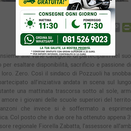
Facebook
Messenger
WhatsApp
Telegram
X
Email
Co
Li
insieme alle varie categorie di partecipanti nel su
r esaltare disponibilità, sacrificio e passione di
loro. Zero. Così il sindaco di Pozzuoli ha snobba
rtecipato all’iniziativa andata in scena sul lun
tante una mattinata trascorsa sotto al sole, arma
 amore i giovani delle scuole superiori del territo
 Manzoni che invece si è soffermato a esprime
tica. Col posto che in due ore ha ottenuto appena 3
sore regionale Fiorella Zabatta, l’assessore all’am