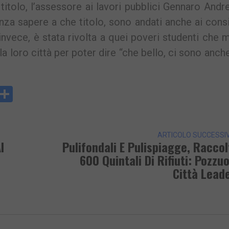
titolo, l’assessore ai lavori pubblici Gennaro Andr
za sapere a che titolo, sono andati anche ai consi
invece, è stata rivolta a quei poveri studenti che 
a loro città per poter dire “che bello, ci sono anche
y
rintFriendly
Condividi
k
ARTICOLO SUCCESSI
l
Pulifondali E Pulispiagge, Raccol
600 Quintali Di Rifiuti: Pozzuo
Città Lead