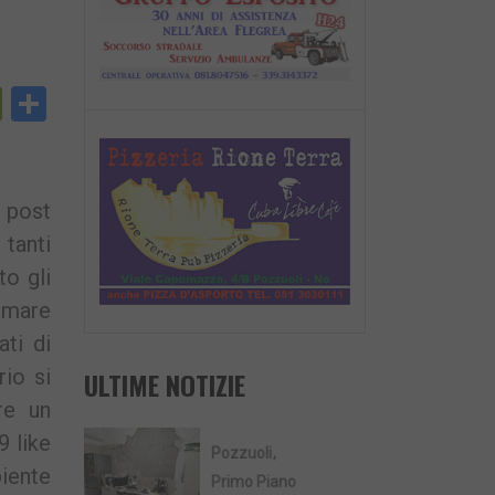
py
PrintFriendly
Condividi
nk
o post
 tanti
to gli
gomare
ti di
rio si
ULTIME NOTIZIE
re un
9 like
Pozzuoli
biente
Primo Piano