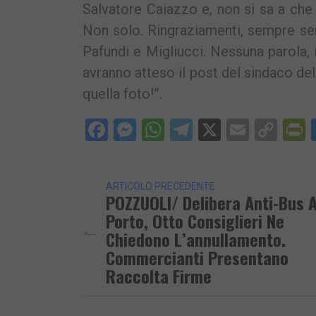
Salvatore Caiazzo e, non si sa a che 
Non solo. Ringraziamenti, sempre sen
Pafundi e Migliucci. Nessuna parola, 
avranno atteso il post del sindaco dell
quella foto!”.
Facebook
Messenger
WhatsApp
Telegram
X
Email
Cop
P
Lin
ARTICOLO PRECEDENTE
POZZUOLI/ Delibera Anti-Bus A
Porto, Otto Consiglieri Ne
Chiedono L’annullamento.
Commercianti Presentano
Raccolta Firme