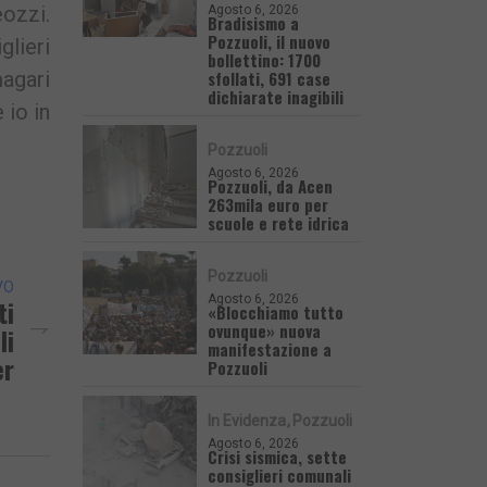
eozzi.
Agosto 6, 2026
Bradisismo a
Pozzuoli, il nuovo
glieri
bollettino: 1700
sfollati, 691 case
magari
dichiarate inagibili
 io in
Pozzuoli
Agosto 6, 2026
Pozzuoli, da Acen
263mila euro per
scuole e rete idrica
Pozzuoli
VO
Agosto 6, 2026
ti
«Blocchiamo tutto
ovunque» nuova
li
manifestazione a
er
Pozzuoli
In Evidenza
Pozzuoli
Agosto 6, 2026
Crisi sismica, sette
consiglieri comunali