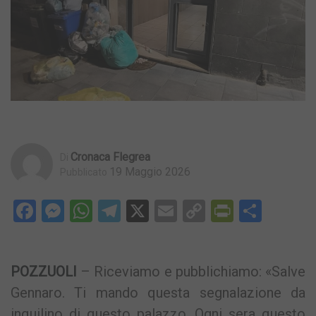
Cronaca Flegrea
Di
19 Maggio 2026
Pubblicato
Facebook
Messenger
WhatsApp
Telegram
X
Email
Copy
PrintFri
Condi
Link
POZZUOLI
– Riceviamo e pubblichiamo: «Salve
Gennaro. Ti mando questa segnalazione da
inquilino di questo palazzo. Ogni sera questo