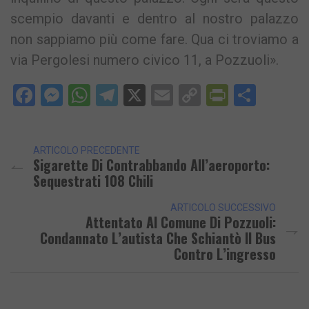
scempio davanti e dentro al nostro palazzo
non sappiamo più come fare. Qua ci troviamo a
via Pergolesi numero civico 11, a Pozzuoli».
Facebook
Messenger
WhatsApp
Telegram
X
Email
Copy
PrintFri
Condi
Link
ARTICOLO PRECEDENTE
Sigarette Di Contrabbando All’aeroporto:
Sequestrati 108 Chili
ARTICOLO SUCCESSIVO
Attentato Al Comune Di Pozzuoli:
Condannato L’autista Che Schiantò Il Bus
Contro L’ingresso