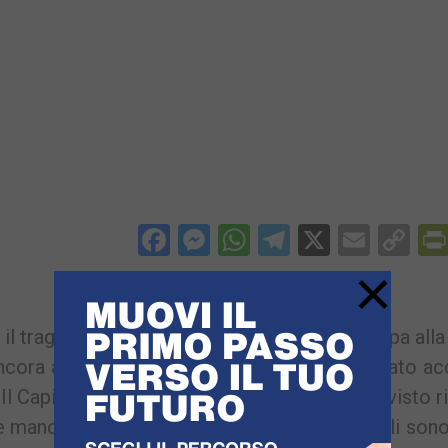
Facebook
Messenger
WhatsApp
Telegram
X
Email
Co
Li
×
il traghetto “Maria Buono” della Medmar salpa alla
 ancora aggancia quella del traghetto ormeggiato a
. Il Capitano della Buono accortosi dell’imprevisto r
manovre per il “disincagliamento”. Inevitabili sono