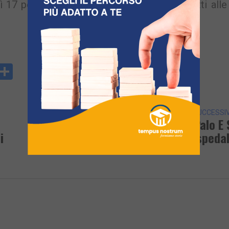
rdì 17 per la Medmar e per i passeggeri diretti alle
y
rintFriendly
Condividi
k
ARTICOLO SUCCESSI
POZZUOLI/ Auto Travolge Palo E 
i
Schianta Davanti All’ospeda