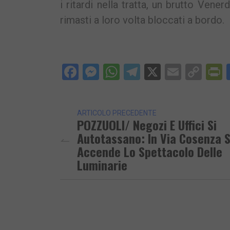
i ritardi nella tratta, un brutto Vene
rimasti a loro volta bloccati a bordo.
Facebook
Messenger
WhatsApp
Telegram
X
Email
Cop
P
Lin
ARTICOLO PRECEDENTE
POZZUOLI/ Negozi E Uffici Si
Autotassano: In Via Cosenza S
Accende Lo Spettacolo Delle
Luminarie