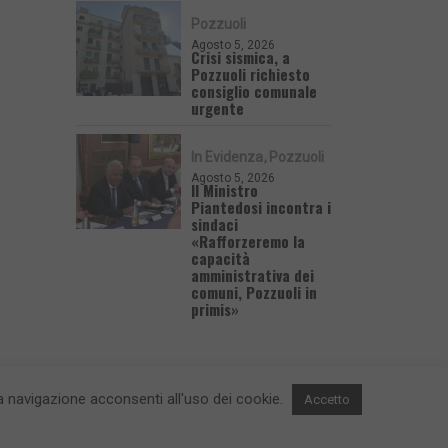
Pozzuoli
Agosto 5, 2026
Crisi sismica, a
Pozzuoli richiesto
consiglio comunale
urgente
In Evidenza
Pozzuoli
Agosto 5, 2026
Il Ministro
Piantedosi incontra i
sindaci
«Rafforzeremo la
capacità
amministrativa dei
comuni, Pozzuoli in
primis»
 la navigazione acconsenti all'uso dei cookie.
Accetto
 e Contatti