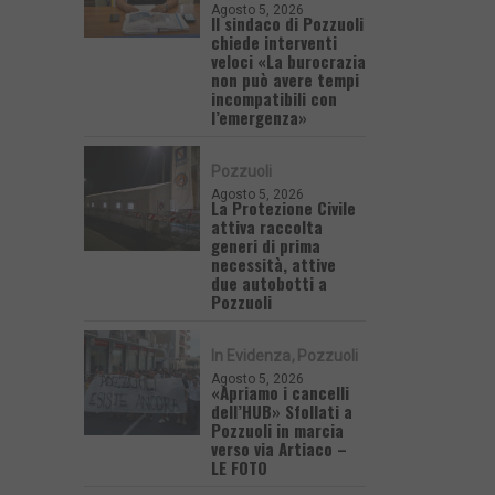
Agosto 5, 2026
Il sindaco di Pozzuoli
chiede interventi
veloci «La burocrazia
non può avere tempi
incompatibili con
l’emergenza»
Pozzuoli
Agosto 5, 2026
La Protezione Civile
attiva raccolta
generi di prima
necessità, attive
due autobotti a
Pozzuoli
In Evidenza
Pozzuoli
Agosto 5, 2026
«Apriamo i cancelli
dell’HUB» Sfollati a
Pozzuoli in marcia
verso via Artiaco –
LE FOTO