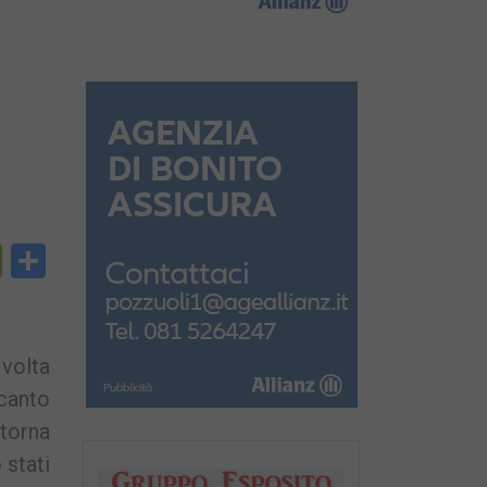
py
PrintFriendly
Condividi
nk
 volta
ccanto
itorna
 stati