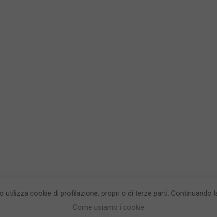
to utilizza cookie di profilazione, propri o di terze parti. Continuando
egrea testata giornalistica - aut. Tribunale di Napoli n. 34 del 23/05/2012.
Info
Come usiamo i cookie