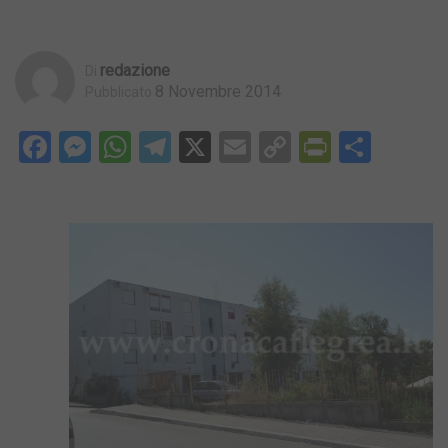
Redazione
Di
8 Novembre 2014
Pubblicato
Facebook
Messenger
WhatsApp
Telegram
X
Email
Copy
PrintFri
Condi
Link