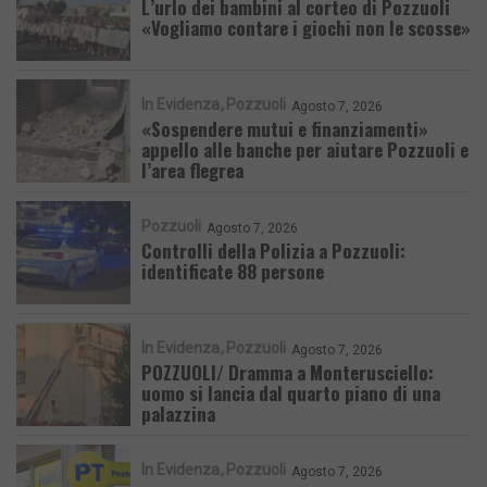
L’urlo dei bambini al corteo di Pozzuoli
«Vogliamo contare i giochi non le scosse»
In Evidenza
Pozzuoli
Agosto 7, 2026
«Sospendere mutui e finanziamenti»
appello alle banche per aiutare Pozzuoli e
l’area flegrea
Pozzuoli
Agosto 7, 2026
Controlli della Polizia a Pozzuoli:
identificate 88 persone
In Evidenza
Pozzuoli
Agosto 7, 2026
POZZUOLI/ Dramma a Monterusciello:
uomo si lancia dal quarto piano di una
palazzina
In Evidenza
Pozzuoli
Agosto 7, 2026