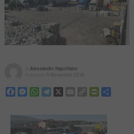
Alessandro Napolitano
Di
9 Novembre 2018
Pubblicato
Facebook
Messenger
WhatsApp
Telegram
X
Email
Copy
PrintFri
Condi
Link