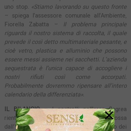
uno stop.
«Stiamo lavorando su questo fronte
– spiega l’assessore comunale all’Ambiente,
Fiorella Zabatta –
Il problema principale
riguarda il nostro sistema di raccolta, il quale
prevede il così detto multimateriale pesante, e
cioè vetro, plastica e alluminio che possono
essere messi assieme nei sacchetti. L’azienda
sequestrata è l’unica capace di accogliere i
nostri rifiuti così come accorpati.
Probabilmente dovremmo ripensare all’intero
calendario della differenziata»
.
×
IL BILANCIO –
I controlli nell’area flegrea
rientrano in una più vasta operazione promossa
dall’Incaricato per il contrasto al fenomeno dei