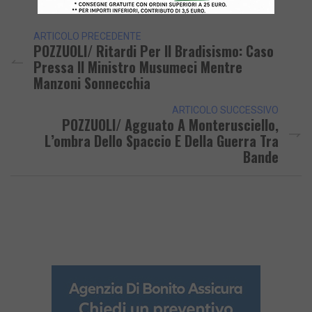
Link
ARTICOLO PRECEDENTE
POZZUOLI/ Ritardi Per Il Bradisismo: Caso
Pressa Il Ministro Musumeci Mentre
Manzoni Sonnecchia
ARTICOLO SUCCESSIVO
POZZUOLI/ Agguato A Monterusciello,
L’ombra Dello Spaccio E Della Guerra Tra
Bande