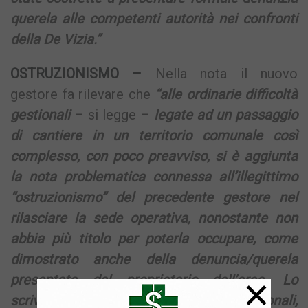
querela alle competenti autorità nei confronti
della De Vizia.”
OSTRUZIONISMO –
Nella nota il nuovo
gestore fa rilevare che
“alle ordinarie difficoltà
gestionali
– si legge –
legate ad un passaggio
di cantiere in un territorio comunale così
complesso, con poco preavviso, si è aggiunta
la nota problematica connessa all’illegittimo
“ostruzionismo” del precedente gestore nel
rilasciare la sede operativa, nonostante non
abbia più titolo per poterla occupare, come
dimostrato anche della denuncia/querela
×
presentata dal proprietario dell’area. Lo
scrivente RTI, con enormi difficoltà gestionali,