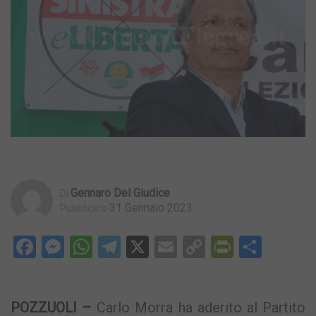
Gennaro Del Giudice
Di
31 Gennaio 2023
Pubblicato
Facebook
Messenger
WhatsApp
Telegram
X
Email
Copy
PrintFri
Condi
Link
POZZUOLI –
Carlo Morra ha aderito al Partito