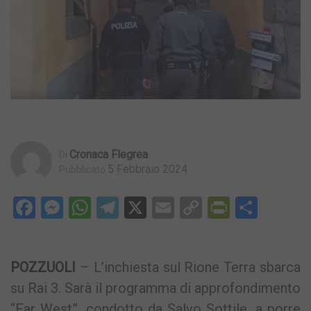
Cronaca Flegrea
Di
5 Febbraio 2024
Pubblicato
Facebook
Messenger
WhatsApp
Telegram
X
Email
Copy
PrintFri
Condi
Link
POZZUOLI
– L’inchiesta sul Rione Terra sbarca
su Rai 3. Sarà il programma di approfondimento
“Far West”, condotto da Salvo Sottile, a porre