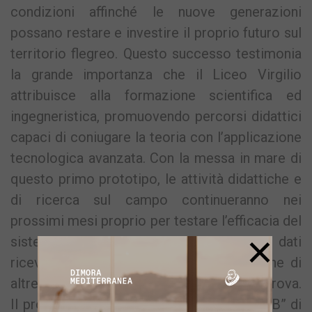
condizioni affinché le nuove generazioni
possano restare e investire il proprio futuro sul
territorio flegreo. Questo successo testimonia
la grande importanza che il Liceo Virgilio
attribuisce alla formazione scientifica ed
ingegneristica, promuovendo percorsi didattici
capaci di coniugare la teoria con l’applicazione
tecnologica avanzata. Con la messa in mare di
questo primo prototipo, le attività didattiche e
di ricerca sul campo continueranno nei
prossimi mesi proprio per testare l’efficacia del
×
sistema attraverso il monitoraggio dei dati
ricevuti, in vista della futura progettazione di
altre tre stazioni per estendere la rete di prova.
Il progetto, vincitore del bando “NoPlanetB” di