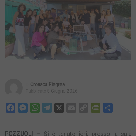
Cronaca Flegrea
Di
5 Giugno 2026
Pubblicato
Facebook
Messenger
WhatsApp
Telegram
X
Email
Copy
PrintFri
Condi
Link
POZZUOLI
– Si è tenuto ieri, presso la sala