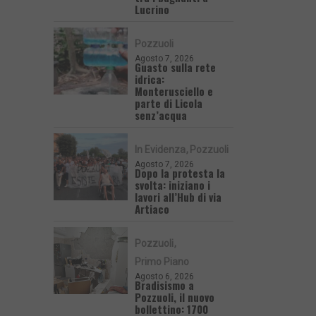
Lucrino
Pozzuoli
Agosto 7, 2026
Guasto sulla rete
idrica:
Monterusciello e
parte di Licola
senz’acqua
In Evidenza
Pozzuoli
Agosto 7, 2026
Dopo la protesta la
svolta: iniziano i
lavori all’Hub di via
Artiaco
Pozzuoli
Primo Piano
Agosto 6, 2026
Bradisismo a
Pozzuoli, il nuovo
bollettino: 1700