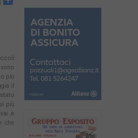
py
PrintFriendly
Condividi
nk
iccoli
 sono
to più
gia il
 stato
sì più
vai ,è
re che