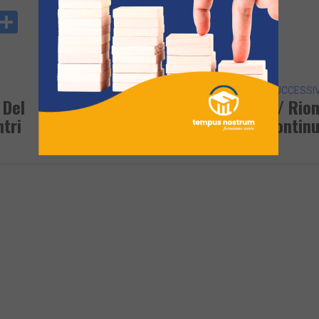
y
rintFriendly
Condividi
k
ARTICOLO SUCCESSI
 Del
PALLAVOLO FEMMINILE/ Rio
tri
Terra Volley: Il Sogno D Contin