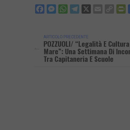
Facebook
Messenger
WhatsApp
Telegram
X
Email
Cop
P
Lin
ARTICOLO PRECEDENTE
POZZUOLI/ “Legalità E Cultura
Mare”: Una Settimana Di Incon
Tra Capitaneria E Scuole