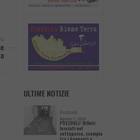
VO
ne
ua
ULTIME NOTIZIE
Pozzuoli
Agosto 7, 2026
POZZUOLI/ Rifiuti
lasciati nel
sottopasso, scempio
tra i bagnanti a