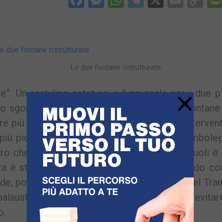
Facebook
Messenger
WhatsApp
Telegram
X
Email
Co
Li
Le due fontane ristrutturate
×
. Un restyling estetico e funzionale per i due p
lo sgombero dal Rione Terra. Entrambe le fontane
più facile preda di vandali e di incivili. L’interven
più piccola delle due fontane, quella che simboleg
rro che simboleggia il mare del quale Pozzuoli è
ora è stata sopraelevata e recintata diventando co
nde, posta nell’angolo che confina con il Tunnel Tran
balaustre in ferro è plexiglass, in modo da evita
o.