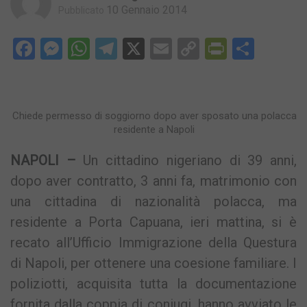
10 Gennaio 2014
Pubblicato
Facebook
Messenger
WhatsApp
Telegram
X
Email
Copy
PrintFri
Condi
Link
Chiede permesso di soggiorno dopo aver sposato una polacca
residente a Napoli
NAPOLI –
Un cittadino nigeriano di 39 anni,
dopo aver contratto, 3 anni fa, matrimonio con
una cittadina di nazionalità polacca, ma
residente a Porta Capuana, ieri mattina, si è
recato all’Ufficio Immigrazione della Questura
di Napoli, per ottenere una coesione familiare. I
poliziotti, acquisita tutta la documentazione
fornita dalla coppia di coniugi, hanno avviato le