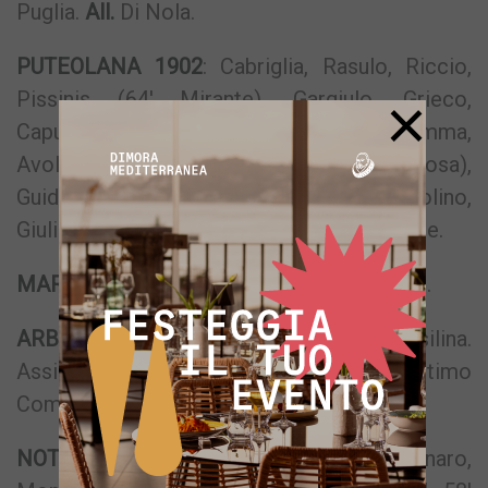
Puglia.
All.
Di Nola.
PUTEOLANA 1902
: Cabriglia, Rasulo, Riccio,
×
Pissinis (64′ Mirante), Gargiulo, Grieco,
Capuano A. (73′ Esposito Ge.), Auriemma,
Avolio (76′ Vaccaro), La Pietra (91′ De Rosa),
Guidone (82′ Amato).
A disposizione
: Alcolino,
Giuliani, Antonazzo, Capuano C.
All.
Correale.
MARCATORI
: 17′ e 59′ Evacuo, 84′ Todisco.
ARBITRO
: Gerardo Rosa di Sala Consilina.
Assistenti: Marco Giugno di Avellino e Antimo
Compagnone di Frattamaggiore.
NOTE
: Ammoniti Maresca, De Gennaro,