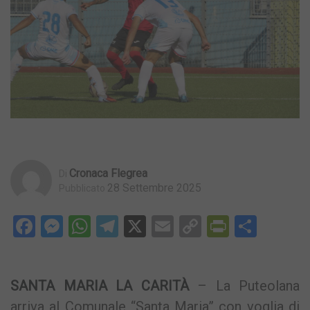
Cronaca Flegrea
Di
28 Settembre 2025
Pubblicato
Facebook
Messenger
WhatsApp
Telegram
X
Email
Copy
PrintFri
Condi
Link
SANTA MARIA LA CARITÀ
– La Puteolana
arriva al Comunale “Santa Maria” con voglia di