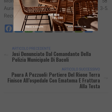
Montoro (SM), Pissinis (P). Espulso al 58′
Auriemma (P) per fallo di reazione. Corner: 3-5.
Recupero: 1′ 1°T, 2′ 2°T.
Facebook
Messenger
WhatsApp
Telegram
X
Email
Copy
PrintFri
Condi
Link
ARTICOLO PRECEDENTE
Josi Denunciato Dal Comandante Della
Polizia Municipale Di Bacoli
ARTICOLO SUCCESSIVO
Paura A Pozzuoli: Portiere Del Rione Terra
Finisce All’ospedale Con Ematoma E Frattura
Alla Testa