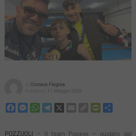
Cronaca Flegrea
Di
11 Maggio 2026
Pubblicato
Facebook
Messenger
WhatsApp
Telegram
X
Email
Copy
PrintFri
Condi
Link
POZZUOLI
– Il team Popeye – guidato dal