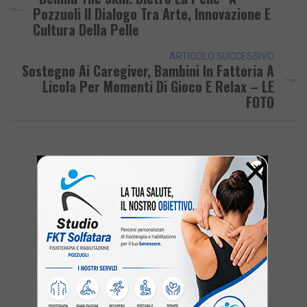
Pozzuoli Il Dialogo Tra Arte, Innovazione E
Cultura Della Pelle
ARTICOLO SUCCESSIVO
Sostegno Ai Caregiver, Bambini In Fattoria A
Licola Per Momenti Di Gioco E Relax – LE
FOTO
×