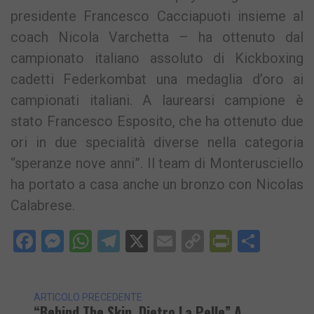
presidente Francesco Cacciapuoti insieme al
coach Nicola Varchetta – ha ottenuto dal
campionato italiano assoluto di Kickboxing
cadetti Federkombat una medaglia d’oro ai
campionati italiani. A laurearsi campione è
stato Francesco Esposito, che ha ottenuto due
ori in due specialità diverse nella categoria
“speranze nove anni”. Il team di Monterusciello
ha portato a casa anche un bronzo con Nicolas
Calabrese.
Facebook
Messenger
WhatsApp
Telegram
X
Email
Copy
PrintFri
Condi
Link
ARTICOLO PRECEDENTE
“Behind The Skin. Dietro La Pelle” A