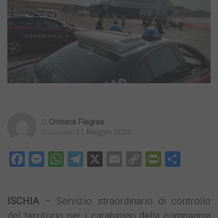
Cronaca Flegrea
Di
11 Maggio 2026
Pubblicato
Facebook
Messenger
WhatsApp
Telegram
X
Email
Copy
PrintFri
Condi
Link
ISCHIA
– Servizio straordinario di controllo
del territorio per i carabinieri della compagnia