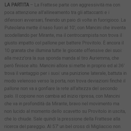
LA PARTITA
– La Frattese parte con aggressività ma con
poca attenzione all’allineamento tra gli attaccanti e i
difensori avversari, finendo un paio di volte in fuorigioco. La
Puteolana mette il naso fuori al 10′, con Mancini che inventa
scodellando per Mirante, ma il centrocampista non trova il
giusto impatto col pallone per battere Provitolo. È ancora il
10 granata che illumina tutte le giocate offensive dei suoi:
alla mezz’ora la sua sponda manda al tiro Auriemma, che
però finisce alto. Mancini allora si mette in proprio ed al 36′
trova il vantaggio per i suoi: una punizione laterale, battuta in
modo velenoso verso la porta, non trova deviazioni finché il
pallone non va a gonfiare la rete all’altezza del secondo
palo. Il copione non cambia ad inizio ripresa, con Mancini
che va in profondità da Mirante, bravo nel movimento ma
non lucido al momento dello scavetto su Provitolo in uscita,
che lo chiude. Sale quindi la pressione della Frattese alla
ricerca del pareggio. Al 57′ un bel cross di Migliaccio non