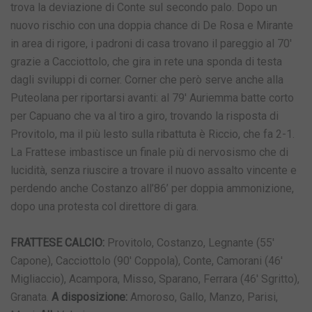
trova la deviazione di Conte sul secondo palo. Dopo un
nuovo rischio con una doppia chance di De Rosa e Mirante
in area di rigore, i padroni di casa trovano il pareggio al 70′
grazie a Cacciottolo, che gira in rete una sponda di testa
dagli sviluppi di corner. Corner che però serve anche alla
Puteolana per riportarsi avanti: al 79′ Auriemma batte corto
per Capuano che va al tiro a giro, trovando la risposta di
Provitolo, ma il più lesto sulla ribattuta è Riccio, che fa 2-1.
La Frattese imbastisce un finale più di nervosismo che di
lucidità, senza riuscire a trovare il nuovo assalto vincente e
perdendo anche Costanzo all’86’ per doppia ammonizione,
dopo una protesta col direttore di gara.
FRATTESE CALCIO:
Provitolo, Costanzo, Legnante (55′
Capone), Cacciottolo (90′ Coppola), Conte, Camorani (46′
Migliaccio), Acampora, Misso, Sparano, Ferrara (46′ Sgritto),
Granata.
A disposizione:
Amoroso, Gallo, Manzo, Parisi,