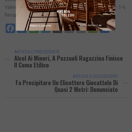
Valerio (F), dir. Ferro (F) e all. por. Auriemma (P). Corner: 5-6.
Recupero: 1′ 1°T, 6′ 2°T.
Facebook
Messenger
WhatsApp
Telegram
X
Email
Copy
PrintFri
Condi
Link
ARTICOLO PRECEDENTE
Alcol Ai Minori, A Pozzuoli Ragazzina Finisce
Il Coma Etilico
ARTICOLO SUCCESSIVO
Fa Precipitare Un Elicottero Giocattolo Di
Quasi 2 Metri: Denunciato