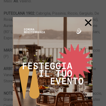
Masi.
All.
Valerio.
PUTEOLANA 1902:
Cabriglia, Pissinis, Riccio, Gargiulo, De
×
Rosa, Avolio (93′ Palladino), Grieco, Mirante (87′ Sannino),
Auriemma (65′ Capuano), Mancini (77′ Minicone), Guidone
(83′ La Pietra).
A disposizione:
Napolitano, Rasulo, Giuliani,
Esposito.
All.
Correale.
MARCATORI:
36′ Mancini (P), 70′ Cacciottolo (F), 79′ Riccio
(P).
ARBITRO:
Pietro Di Muro di Salerno. Assistenti: Carmine
Vanacore di Castellammare di Stabia e Francesco Pio
Storelli di Nocera Inferiore.
NOTE:
Ammoniti Costanzo, Cacciottolo, Sparano, Migliaccio,
Granata, Capone (F), Avolio, Mancini, Palladino (P). Espulso
Costanzo (F) al minuto 86 per doppio giallo. Espulsi all.