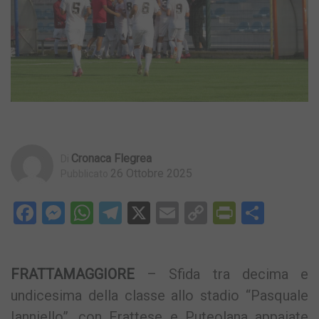
Cronaca Flegrea
Di
26 Ottobre 2025
Pubblicato
Facebook
Messenger
WhatsApp
Telegram
X
Email
Copy
PrintFri
Condi
Link
FRATTAMAGGIORE
– Sfida tra decima e
undicesima della classe allo stadio “Pasquale
Ianniello”, con Frattese e Puteolana appaiate