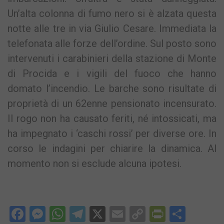
Un’alta colonna di fumo nero si è alzata questa
notte alle tre in via Giulio Cesare. Immediata la
telefonata alle forze dell’ordine. Sul posto sono
intervenuti i carabinieri della stazione di Monte
di Procida e i vigili del fuoco che hanno
domato l’incendio. Le barche sono risultate di
proprietà di un 62enne pensionato incensurato.
Il rogo non ha causato feriti, né intossicati, ma
ha impegnato i ‘caschi rossi’ per diverse ore. In
corso le indagini per chiarire la dinamica. Al
momento non si esclude alcuna ipotesi.
Facebook
Messenger
WhatsApp
Telegram
X
Email
Copy
PrintFri
Condi