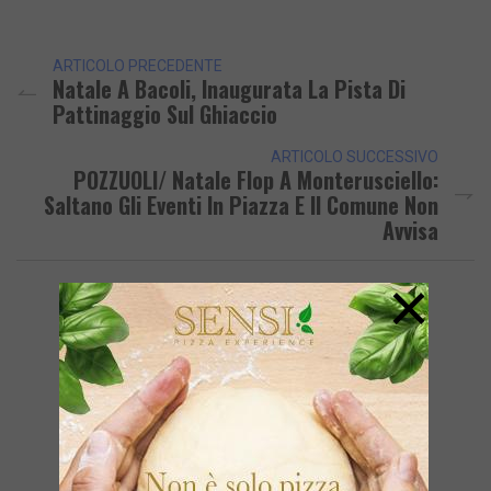
Link
ARTICOLO PRECEDENTE
Natale A Bacoli, Inaugurata La Pista Di
Pattinaggio Sul Ghiaccio
ARTICOLO SUCCESSIVO
POZZUOLI/ Natale Flop A Monterusciello:
Saltano Gli Eventi In Piazza E Il Comune Non
Avvisa
×