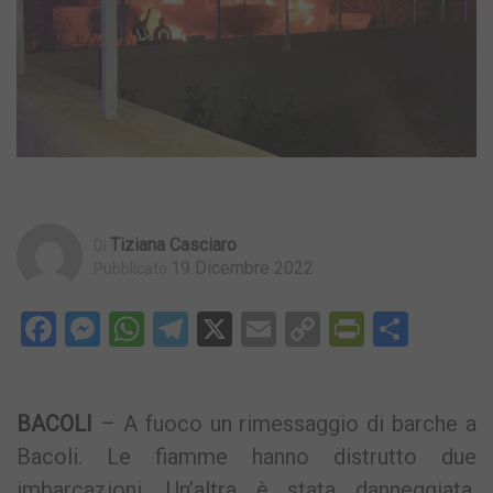
Tiziana Casciaro
Di
19 Dicembre 2022
Pubblicato
Facebook
Messenger
WhatsApp
Telegram
X
Email
Copy
PrintFri
Condi
Link
BACOLI
– A fuoco un rimessaggio di barche a
Bacoli. Le fiamme hanno distrutto due
imbarcazioni. Un’altra è stata danneggiata.