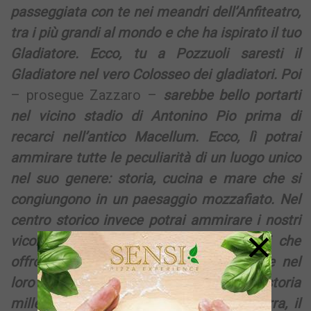
passeggiata con te nei meandri dell’Anfiteatro,
tra i più grandi al mondo e che ha ispirato il tuo
Gladiatore. Ecco, tu a Pozzuoli saresti il
Gladiatore nel vero Colosseo dei gladiatori. Poi
– prosegue Zazzaro –
sarebbe bello portarti
nel vicino stadio di Antonino Pio prima di
recarci nell’antico Macellum. Ecco, lì potrai
ammirare tutte le peculiarità di un luogo unico
nel suo genere: storia, cucina e mare che si
congiungono in un paesaggio mozzafiato. Nel
centro storico invece potrai ammirare i nostri
×
vicoletti con i suoi ristorantini marinari che
offrono delizie del pescato locale uniche nel
loro genere. Infine, potrai rivivere la storia
millenaria della nostra città al Rione Terra, il