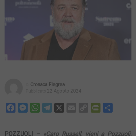
Cronaca Flegrea
Di
22 Agosto 2024
Pubblicato
Facebook
Messenger
WhatsApp
Telegram
X
Email
Copy
PrintFri
Condi
Link
POZZUOLI
–
«Caro Russell, vieni a Pozzuoli,