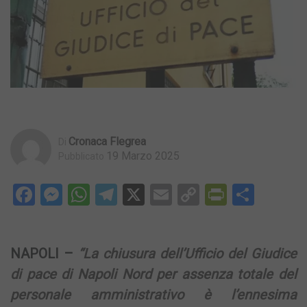
Cronaca Flegrea
Di
19 Marzo 2025
Pubblicato
Facebook
Messenger
WhatsApp
Telegram
X
Email
Copy
PrintFri
Condi
Link
NAPOLI –
“La chiusura dell’Ufficio del Giudice
di pace di Napoli Nord per assenza totale del
personale amministrativo è l’ennesima