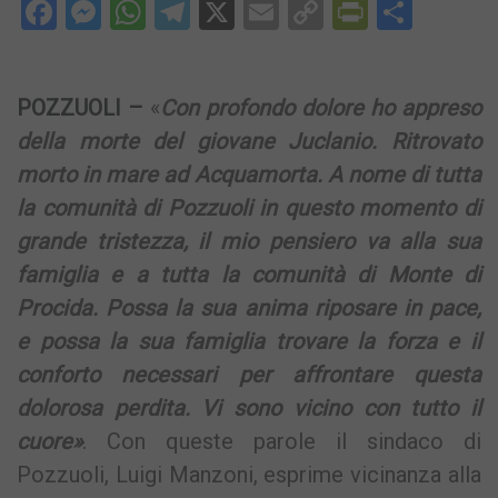
Facebook
Messenger
WhatsApp
Telegram
X
Email
Copy
PrintFri
Condi
Link
POZZUOLI –
«
Con profondo dolore ho appreso
della morte del giovane Juclanio. Ritrovato
morto in mare ad Acquamorta. A nome di tutta
la comunità di Pozzuoli in questo momento di
grande tristezza, il mio pensiero va alla sua
famiglia e a tutta la comunità di Monte di
Procida. Possa la sua anima riposare in pace,
e possa la sua famiglia trovare la forza e il
conforto necessari per affrontare questa
dolorosa perdita. Vi sono vicino con tutto il
cuore»
. Con queste parole il sindaco di
Pozzuoli, Luigi Manzoni, esprime vicinanza alla