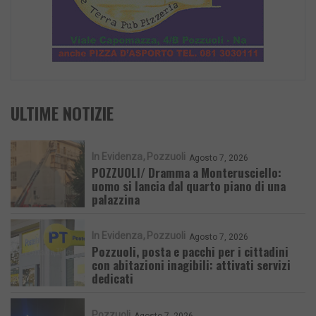
ULTIME NOTIZIE
In Evidenza
Pozzuoli
Agosto 7, 2026
POZZUOLI/ Dramma a Monterusciello:
uomo si lancia dal quarto piano di una
palazzina
In Evidenza
Pozzuoli
Agosto 7, 2026
Pozzuoli, posta e pacchi per i cittadini
con abitazioni inagibili: attivati servizi
dedicati
Pozzuoli