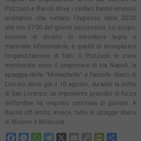
Pozzuoli e Bacoli dove i sindaci hanno emesso
ordinanze che vietano l’ingresso dalle 20:00
alle ore 07:00 del giorno successivo. Lo scopo,
insieme al divieto di introdurre legna e
materiale infiammabile, è quello di scongiurare
l’organizzazione di falò. A Pozzuoli le zone
monitorate sono il lungomare di via Napoli, la
spiaggia delle “Monachelle” e l’arenile libero di
Lucrino dove già il 10 agosto, durante la notte
di San Lorenzo, un imponente presidio di forze
dell’ordine ha respinto centinaia di giovani. A
Bacoli off-limits, invece, tutte le spiagge libero
di Miseno e Miliscola.
Facebook
Messenger
WhatsApp
Telegram
X
Email
Copy
PrintFri
Condi