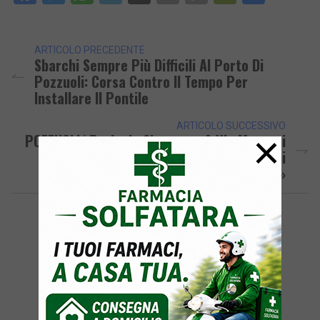
Link
ARTICOLO PRECEDENTE
Sbarchi Sempre Più Difficili Al Porto Di
Pozzuoli: Corsa Contro Il Tempo Per
Installare Il Pontile
ARTICOLO SUCCESSIVO
×
POZZUOLI/ Pericolo Sicurezza A Via Marconi
E Via Rosini, Petizione Dei Cittadini
«Installate I Dossi»