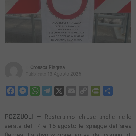
Cronaca Flegrea
Di
13 Agosto 2025
Pubblicato
Facebook
Messenger
WhatsApp
Telegram
X
Email
Copy
PrintFri
Condi
Link
POZZUOLI –
Resteranno chiuse anche nelle
serate del 14 e 15 agosto le spiagge dell’area
flegrea. La disposizione arriva dai comuni di