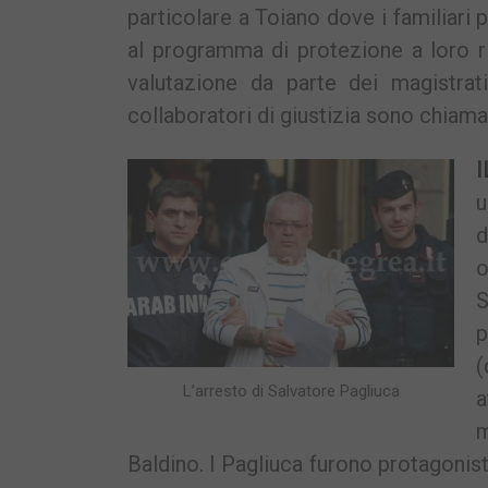
particolare a Toiano dove i familiari p
al programma di protezione a loro ris
valutazione da parte dei magistrat
collaboratori di giustizia sono chiama
u
d
o
S
p
(
L’arresto di Salvatore Pagliuca
a
m
Baldino. I Pagliuca furono protagonisti