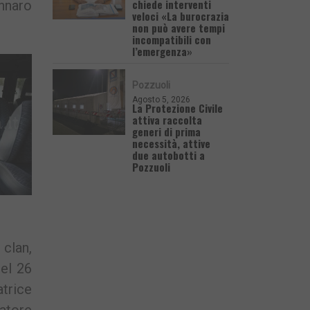
chiede interventi
nnaro
veloci «La burocrazia
non può avere tempi
incompatibili con
l’emergenza»
Pozzuoli
Agosto 5, 2026
La Protezione Civile
attiva raccolta
generi di prima
necessità, attive
due autobotti a
Pozzuoli
clan,
el 26
atrice