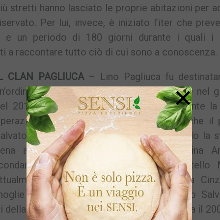
iù stretti hanno lasciato le proprie abitazioni per a
ervato. Per lui, invece, è iniziato l’iter che prev
i e un periodo di 180 giorni durante i quali i 
ti a raccontare tutto ciò di cui sono a conoscenza.
IL CLAN PAGLIUCA
– Lino Pagliuca fu destinatar
×
n’ordinanza di custodia cautelare in carcere nel 
el 2010 insieme ad altre 83 persone durante la
perazione “Penelope”. In cella finirono anche il
alvatore detto ‘o biondo (che sta scontando la s
ena al carcere duro), la madre Partorina A
condannata a 14 anni e 8 mesi), il fratello 
ttualmente sorvegliato speciale, la sorella Cinz
oglie Francesca Mastantuoni e il cognato Salv
 della faida tra i Longobardi e i Beneduce, tra il 200