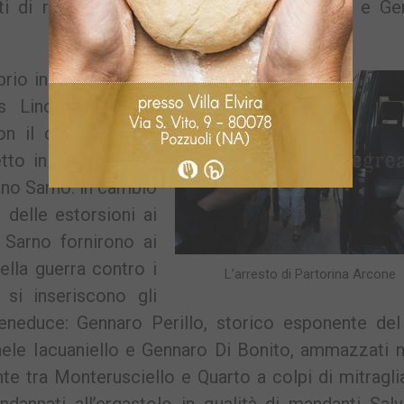
ti di rottura tra i boss Gaetano Beneduce e Ge
rio in quel periodo
is Lino e il padre
on il clan Sarno di
tto in carcere tra i
no Sarno: in cambio
 delle estorsioni ai
 Sarno fornirono ai
lla guerra contro i
L’arresto di Partorina Arcone
si inseriscono gli
eneduce: Gennaro Perillo, storico esponente del 
hele Iacuaniello e Gennaro Di Bonito, ammazzati n
te tra Monterusciello e Quarto a colpi di mitragli