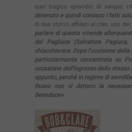
quel tragico episodio di sangue, rife
detenuto e quindi conosco i fatti solo
di due storici affiliati al clan, uno 
parlare di questa vicenda allorquan
del Pagliuca (Salvatore Pagiuca,
chiacchierare. Dopo l’uccisione della g
particolarmente concentrata su P
occasione dell’ingresso dello stesso n
appunto, perché in regime di semilib
Russo non ci dettero la necessari
Beneduce».