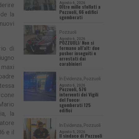
Agosto 6, 2026
derire
Oltre mille sfollati a
Pozzuoli, 66 edifici
ede la
sgomberati
nuovi
Pozzuoli
Agosto 6, 2026
POZZUOLI/ Non si
fermano all’alt: due
io di
pusher inseguiti e
giugno
arrestati dai
carabinieri
 maxi
 padre
In Evidenza
Pozzuoli
tessa
Agosto 6, 2026
Pozzuoli, 576
interventi dei Vigili
rcone
del Fuoco:
Mario
sgomberati 125
edifici
ia, la
atore
In Evidenza
Pozzuoli
6 e il
Agosto 5, 2026
Il sindaco di Pozzuoli