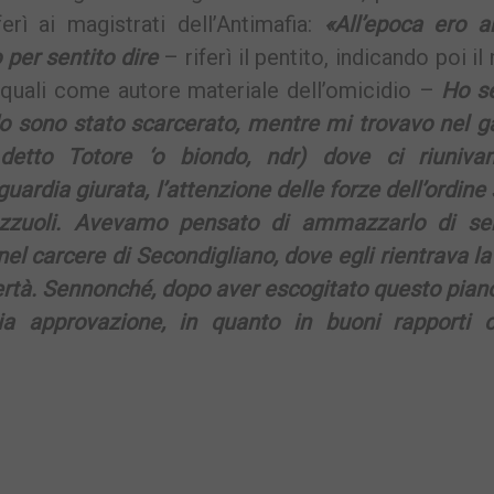
rì ai magistrati dell’Antimafia:
«All’epoca ero a
 per sentito dire
– riferì il pentito, indicando poi i
dei quali come autore materiale dell’omicidio –
Ho se
do sono stato scarcerato, mentre mi trovavo nel g
 detto Totore ‘o biondo, ndr) dove ci riuniv
uardia giurata, l’attenzione delle forze dell’ordine 
ozzuoli. Avevamo pensato di ammazzarlo di ser
el carcere di Secondigliano, dove egli rientrava la
ertà. Sennonché, dopo aver escogitato questo piano
a approvazione, in quanto in buoni rapporti c