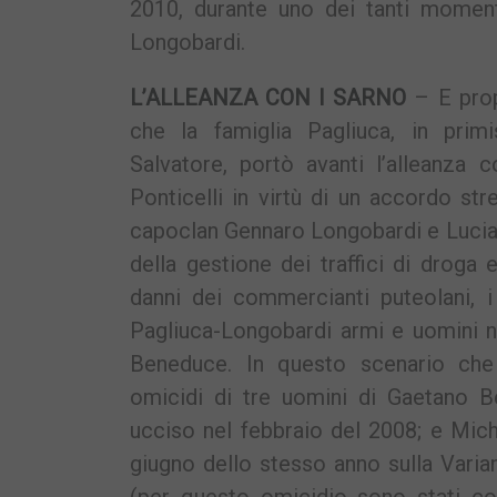
2010, durante uno dei tanti momen
Longobardi.
L’ALLEANZA CON I SARNO
– E prop
che la famiglia Pagliuca, in prim
Salvatore, portò avanti l’alleanza c
Ponticelli in virtù di un accordo stre
capoclan Gennaro Longobardi e Lucia
della gestione dei traffici di droga e
danni dei commercianti puteolani, i
Pagliuca-Longobardi armi e uomini ne
Beneduce. In questo scenario che 
omicidi di tre uomini di Gaetano B
ucciso nel febbraio del 2008; e Mic
giugno dello stesso anno sulla Varian