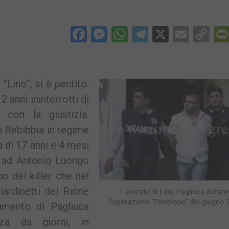
Facebook
Messenger
WhatsApp
Telegram
X
Email
Co
Li
“Lino”, si è pentito.
 anni ininterrotti di
 con la giustizia.
i Rebibbia in regime
 di 17 anni e 4 mesi
 ad Antonio Luongo
o dei killer che nel
ardinetti del Rione
L’arresto di Lino Pagliuca durant
l’operazione “Penelope” del giugno 
imento di Pagliuca
nza da giorni, in