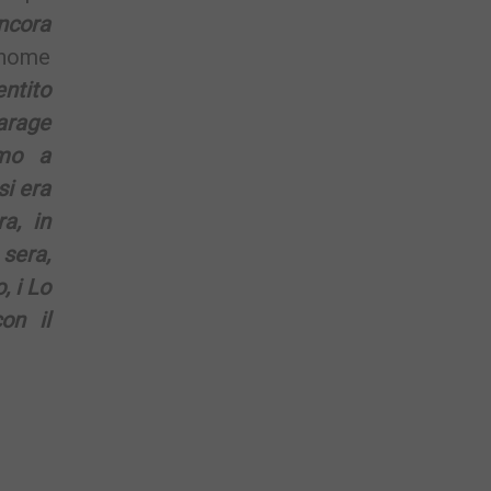
ncora
l nome
ntito
arage
amo a
si era
a, in
 sera,
, i Lo
on il