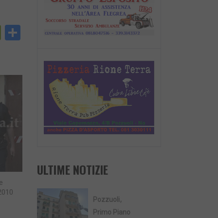
py
PrintFriendly
Condividi
nk
ULTIME NOTIZIE
e
2010
Pozzuoli
Primo Piano