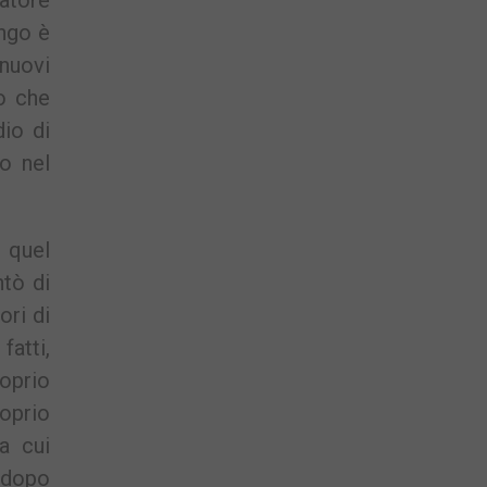
atore
ngo è
nuovi
lo che
io di
o nel
 quel
ntò di
ori di
fatti,
roprio
oprio
ra cui
 dopo