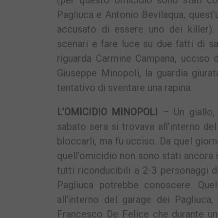
(per questo omicidio sono stati con
Pagliuca e Antonio Bevilaqua, quest
accusato di essere uno dei killer).
scenari e fare luce su due fatti di sa
riguarda Carmine Campana, ucciso da
Giuseppe Minopoli, la guardia giura
tentativo di sventare una rapina.
L’OMICIDIO MINOPOLI
– Un giallo, 
sabato sera si trovava all’interno de
bloccarli, ma fu ucciso. Da quel giorn
quell’omicidio non sono stati ancora in
tutti riconducibili a 2-3 personaggi
Pagliuca potrebbe conoscere. Quell
all’interno del garage dei Pagliuca,
Francesco De Felice che durante un