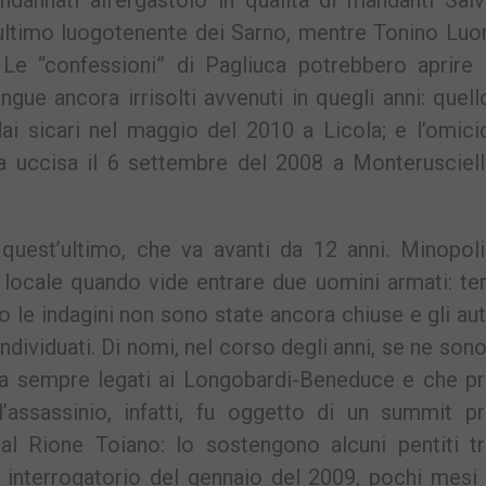
dannati all’ergastolo in qualità di mandanti Salv
’ultimo luogotenente dei Sarno, mentre Tonino Luo
 Le “confessioni” di Pagliuca potrebbero aprire 
ngue ancora irrisolti avvenuti in quegli anni: quel
i sicari nel maggio del 2010 a Licola; e l’omicid
ta uccisa il 6 settembre del 2008 a Monterusciell
quest’ultimo, che va avanti da 12 anni. Minopoli
l locale quando vide entrare due uomini armati: te
o le indagini non sono state ancora chiuse e gli aut
dividuati. Di nomi, nel corso degli anni, se ne sono 
 da sempre legati ai Longobardi-Beneduce e che p
’assassinio, infatti, fu oggetto di un summit pr
 al Rione Toiano: lo sostengono alcuni pentiti t
 interrogatorio del gennaio del 2009, pochi mesi