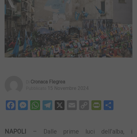
Cronaca Flegrea
Di
15 Novembre 2024
Pubblicato
Facebook
Messenger
WhatsApp
Telegram
X
Email
Copy
PrintFri
Condi
Link
NAPOLI
– Dalle prime luci dell’alba, i