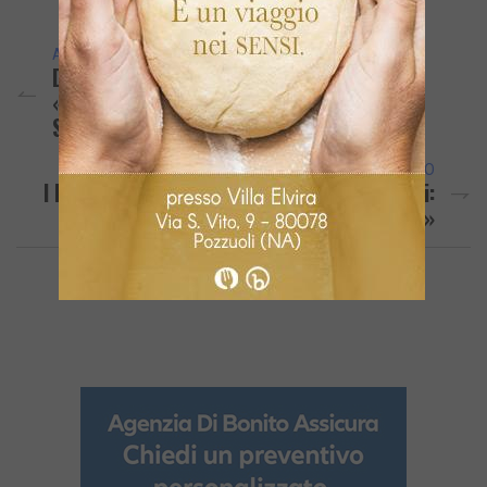
ARTICOLO PRECEDENTE
Dieci Intossicati Nell’area Flegrea:
«Potrebbe Non Essere Mandragora Ma
Stramonio O Altra Pianta Similare»
ARTICOLO SUCCESSIVO
I LETTORI SEGNALANO/ «Erbacce E Serpenti:
Lo Scempio Tra I Lotti Di Monterusciello»