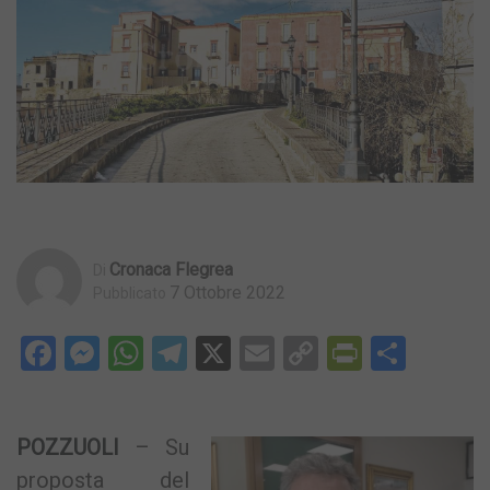
Cronaca Flegrea
Di
7 Ottobre 2022
Pubblicato
Facebook
Messenger
WhatsApp
Telegram
X
Email
Copy
PrintFri
Condi
Link
POZZUOLI
– Su
proposta del