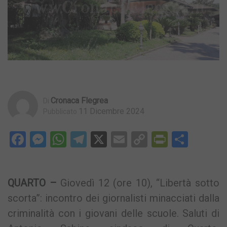
Cronaca Flegrea
Di
11 Dicembre 2024
Pubblicato
Facebook
Messenger
WhatsApp
Telegram
X
Email
Copy
PrintFri
Condi
Link
QUARTO –
Giovedì 12 (ore 10), “Libertà sotto
scorta”: incontro dei giornalisti minacciati dalla
criminalità con i giovani delle scuole. Saluti di