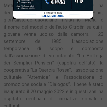
Metropolitana di Napoli. L’ente locale ha
dedicato la struttura a Giancarlo Siani,
giornalista del quotidiano “Il Mattino”; Mehari è
il nome del modello dell’auto Citroën su cui il
giovane venne ucciso dalla camorra il 23
settembre del 1985. L’associazione
temporanea di scopo è composta
dall’associazione di volontariato “La Bottega
dei Semplici Pensieri” (capofila dell’ats), la
cooperativa “La Quercia Rossa”, l’associazione
culturale “Artemide” e l’associazione di
promozione sociale “Dialogos”. Il bene è stato
inaugurato il 20 maggio 2022 e in questi anni ha
ospitato centinaia di iniziative sociali e
culturali.