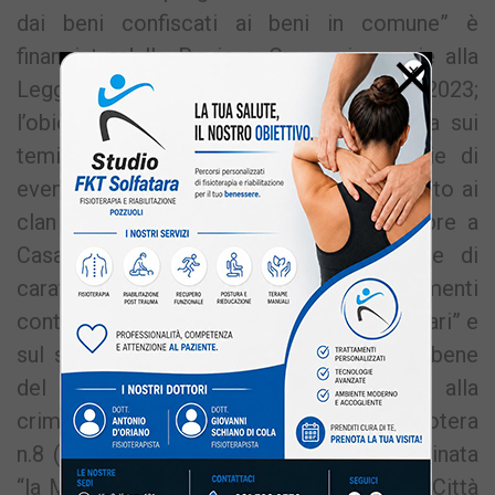
dai beni confiscati ai beni in comune” è
×
finanziato dalla Regione Campania grazie alla
Legge Regionale n. 24 del 28 dicembre 2023;
l’obiettivo è sensibilizzare la cittadinanza sui
temi della legalità realizzando una serie di
eventi per la promozione del bene sottratto ai
clan della camorra. Nel mese di dicembre a
Casa Mehari si terranno altre iniziative di
carattere sociale e culturale. Aggiornamenti
continui sulla pagina Facebook “Casa Mehari” e
sul sito casamehari.it Casa Mehari è un bene
del comune di Quarto confiscato alla
criminalità organizzata. Si trova in via Nicotera
n.8 (traversa di via Pozzillo, zona denominata
“la Macchia”), a Quarto, area flegrea della Città