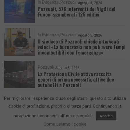
In Evidenza
Pozzuoli
Agosto 6, 2026
Pozzuoli, 576 interventi dei Vigili del
Fuoco: sgomberati 125 edifici
In Evidenza
Pozzuoli
Agosto 5, 2026
Il sindaco di Pozzuoli chiede interventi
veloci «La burocrazia non può avere tempi
incompatibili con l’emergenza»
Pozzuoli
Agosto 5, 2026
La Protezione Civile attiva raccolta
generi di prima necessità, attive due
autobotti a Pozzuoli
Per migliorare l'esperienza d'uso degli utenti, questo sito utilizza
cookie di profilazione, propri o di terze parti. Continuando la
navigazione acconsenti all'uso dei cookie.
Accetto
CronacaFlegrea testata giornalistica - aut. Tribunale di Napoli n. 34 del
Come usiamo i cookie
23/05/2012.
Info e Contatti