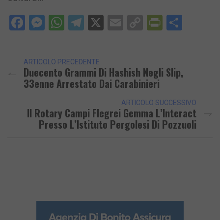
Facebook
Messenger
WhatsApp
Telegram
X
Email
Copy
PrintFri
Condi
Link
ARTICOLO PRECEDENTE
Duecento Grammi Di Hashish Negli Slip,
33enne Arrestato Dai Carabinieri
ARTICOLO SUCCESSIVO
Il Rotary Campi Flegrei Gemma L’Interact
Presso L’Istituto Pergolesi Di Pozzuoli