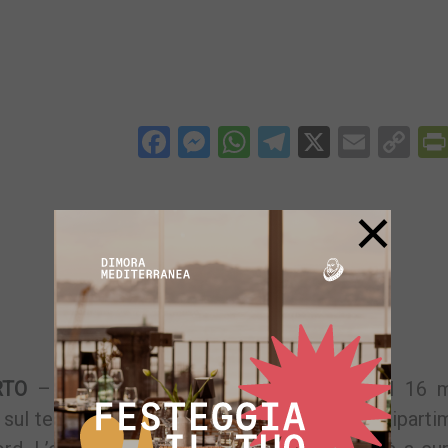
Facebook
Messenger
WhatsApp
Telegram
X
Email
Co
Li
×
RTO
– Si terrà nelle giornate del 15 e del 16 
 sul territorio di Quarto. A comunicarlo è il Dipart