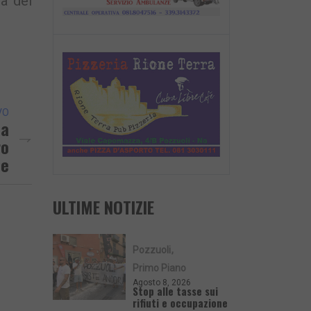
ra del
VO
ea
ro
e
ULTIME NOTIZIE
Pozzuoli
Primo Piano
Agosto 8, 2026
Stop alle tasse sui
rifiuti e occupazione