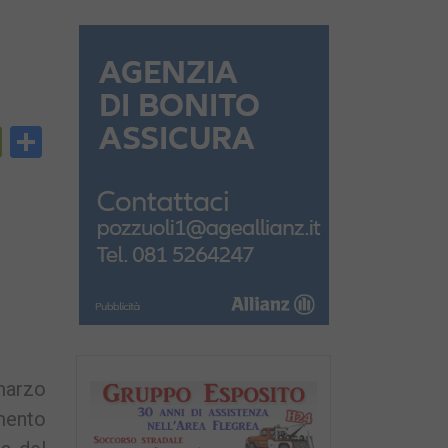
py
PrintFriendly
Condividi
nk
marzo
imento