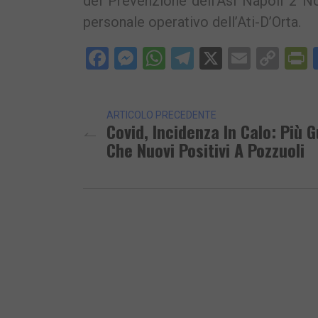
dei Prevenzione dell’Asl Napoli 2 No
personale operativo dell’Ati-D’Orta.
Facebook
Messenger
WhatsApp
Telegram
X
Email
Cop
P
Lin
ARTICOLO PRECEDENTE
Covid, Incidenza In Calo: Più G
Che Nuovi Positivi A Pozzuoli