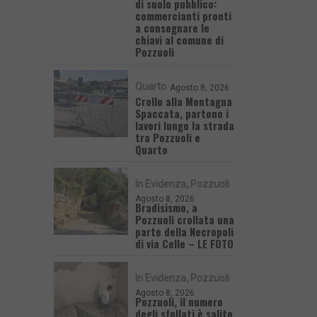
di suolo pubblico:
commercianti pronti
a consegnare le
chiavi al comune di
Pozzuoli
Quarto
Agosto 8, 2026
Crollo alla Montagna
Spaccata, partono i
lavori lungo la strada
tra Pozzuoli e
Quarto
In Evidenza
Pozzuoli
Agosto 8, 2026
Bradisismo, a
Pozzuoli crollata una
parte della Necropoli
di via Celle – LE FOTO
In Evidenza
Pozzuoli
Agosto 8, 2026
Pozzuoli, il numero
degli sfollati è salito