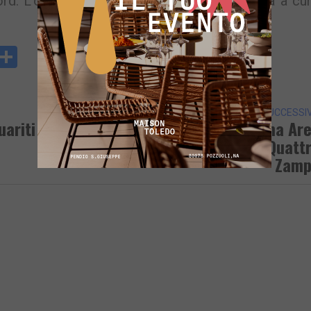
rd. L’operazione avrà inizio alle 8,30 e sarà a cu
y
rintFriendly
Condividi
k
ARTICOLO SUCCESSI
uariti
Apre A Bacoli La Prima Ar
Freedog Per Gli Amici A Quatt
Zamp