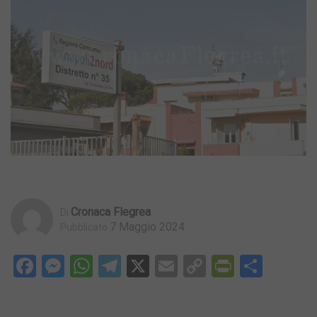
Cronaca Flegrea
Di
7 Maggio 2024
Pubblicato
Facebook
Messenger
WhatsApp
Telegram
X
Email
Copy
PrintFri
Condi
Link