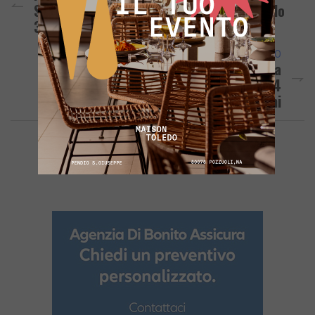
Stanotte La Scossa Più Forte Di Magnitudo
3.2
ARTICOLO SUCCESSIVO
Disordini E Tafferugli Durante La Partita
Lacco Ameno-Puteolana: Denunciati 14
Tifosi, 5 Sono Minorenni