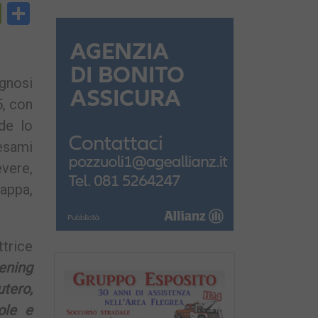
py
PrintFriendly
Condividi
nk
agnosi
5, con
de lo
esami
evere,
tappa,
trice
ening
utero,
ole e