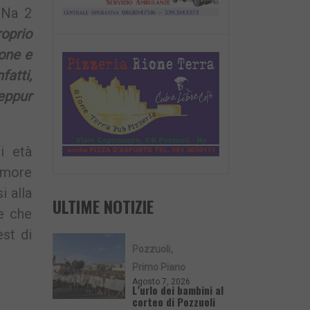
L Na 2
roprio
ione e
fatti,
seppur
i età
tumore
i alla
ULTIME NOTIZIE
e che
est di
Pozzuoli
Primo Piano
Agosto 7, 2026
L’urlo dei bambini al
corteo di Pozzuoli