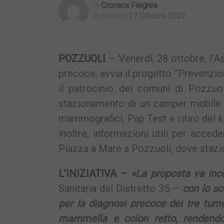
Cronaca Flegrea
Di
27 Ottobre 2022
Pubblicato
POZZUOLI
– Venerdì, 28 ottobre, l’As
precoce, avvia il progetto “Prevenzione
il patrocinio dei comuni di Pozzuol
stazionamento di un camper mobile 
mammografici, Pap Test e ritiro del ki
inoltre, informazioni utili per acceder
Piazza a Mare a Pozzuoli, dove stazion
L’INIZIATIVA –
«La proposta va inco
Sanitaria del Distretto 35 –
con lo sc
per la diagnosi precoce dei tre tumor
mammella e colon retto, rendendo 