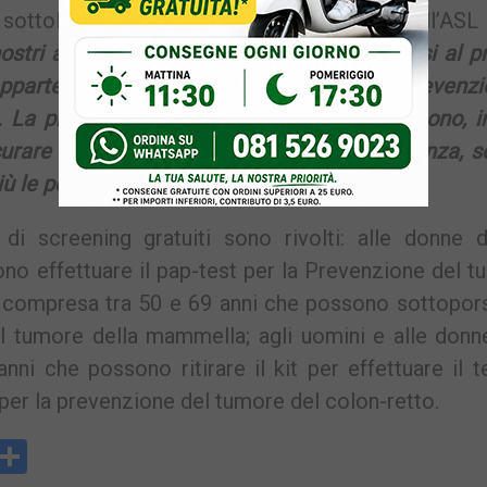
ottolinea invece la Direttrice Sanitaria dell’AS
ostri assistiti che possono sempre rivolgersi al p
 appartenenza per aderire ai programmi di prevenz
. La prevenzione con la diagnosi precoce
sono, in
curare un tumore nelle prime fasi di insorgenza, 
le percentuali di guarigione.»
i screening gratuiti sono rivolti: alle donne d
no effettuare il pap-test per la Prevenzione del 
tà compresa tra 50 e 69 anni che possono sottopors
l tumore della mammella; agli uomini e alle donn
ni che possono ritirare il kit per effettuare il t
 per la prevenzione del tumore del colon-retto.
y
rintFriendly
Condividi