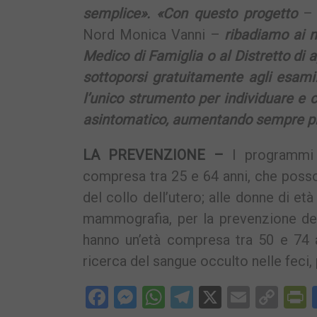
semplice». «Con questo progetto
– s
Nord Monica Vanni –
ribadiamo ai n
Medico di Famiglia o al Distretto di
sottoporsi gratuitamente agli esami
l’unico strumento per individuare e 
asintomatico, aumentando sempre più 
LA PREVENZIONE –
I programmi d
compresa tra 25 e 64 anni, che posso
del collo dell’utero; alle donne di e
mammografia, per la prevenzione de
hanno un’età compresa tra 50 e 74 an
ricerca del sangue occulto nelle feci,
Facebook
Messenger
WhatsApp
Telegram
X
Email
Cop
P