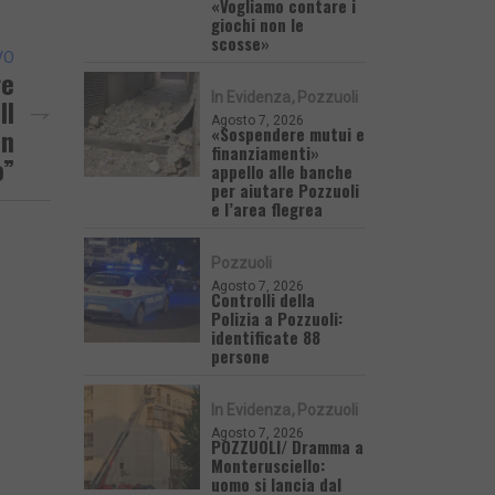
«Vogliamo contare i
giochi non le
scosse»
VO
re
In Evidenza
Pozzuoli
Il
Agosto 7, 2026
Un
«Sospendere mutui e
finanziamenti»
o”
appello alle banche
per aiutare Pozzuoli
e l’area flegrea
Pozzuoli
Agosto 7, 2026
Controlli della
Polizia a Pozzuoli:
identificate 88
persone
In Evidenza
Pozzuoli
Agosto 7, 2026
POZZUOLI/ Dramma a
Monterusciello:
uomo si lancia dal