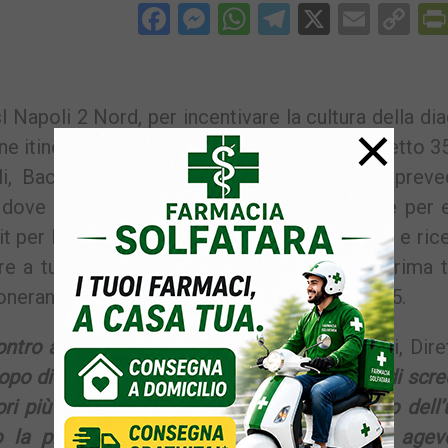
Facebook
Messenger
WhatsApp
Telegram
X
Email
Co
Li
l Napoli 2 Nord, per incentivare la cultura della di
×
 itinerante”. Si parte nel territorio del Distretto 3
i, Bacoli e Monte di Procida. L’iniziativa, preve
dove sarà possibile effettuare prenotazione per 
t per la ricerca del sangue occulto nelle feci e ric
e a tutti i servizi sanitari offerti dall’ASL. Prima 
eranno gli operatori sanitari del Distretto 35.
ntro ai cittadini
– afferma Loredana Pacelli, Diret
opo di accrescere l’adesione ai programmi di scre
i più diffusi nella popolazione adulta: collo dell’
la presa in carico da parte dell’Asl più agev