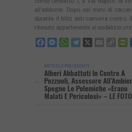
corso Umberto I, a Via Napoli: la vitt
all’addome. Dopo sei mesi di carcere
durante il blitz anti camorra contro 
ritenuto appartenente al sodalizio cri
Facebook
Messenger
WhatsApp
Telegram
X
Email
Cop
P
Lin
ARTICOLO PRECEDENTE
Alberi Abbattuti In Centro A
Pozzuoli, Assessore All’Ambie
Spegne Le Polemiche «Erano
Malati E Pericolosi» – LE FOTO