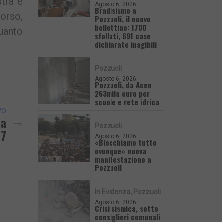
stra e
Agosto 6, 2026
Bradisismo a
corso,
Pozzuoli, il nuovo
bollettino: 1700
quanto
sfollati, 691 case
dichiarate inagibili
Pozzuoli
Agosto 6, 2026
Pozzuoli, da Acen
263mila euro per
scuole e rete idrica
VO
La
Pozzuoli
.7
Agosto 6, 2026
«Blocchiamo tutto
ovunque» nuova
manifestazione a
Pozzuoli
In Evidenza
Pozzuoli
Agosto 6, 2026
Crisi sismica, sette
consiglieri comunali