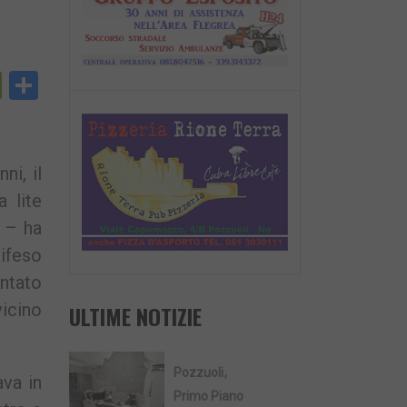
py
PrintFriendly
Condividi
nk
i, il
 lite
e – ha
difeso
ntato
vicino
ULTIME NOTIZIE
Pozzuoli
va in
Primo Piano