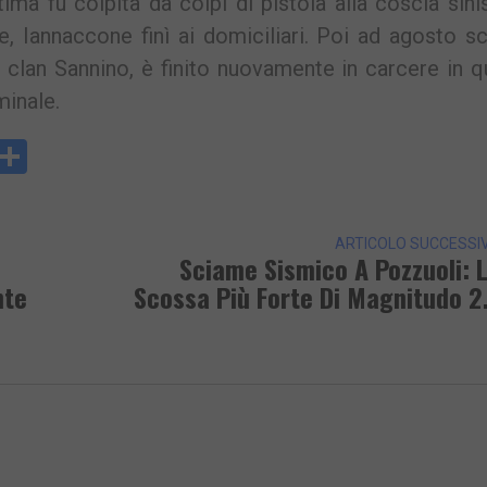
ima fu colpita da colpi di pistola alla coscia sini
, Iannaccone finì ai domiciliari. Poi ad agosto s
il clan Sannino, è finito nuovamente in carcere in 
minale.
y
rintFriendly
Condividi
k
ARTICOLO SUCCESSI
Sciame Sismico A Pozzuoli: 
nte
Scossa Più Forte Di Magnitudo 2