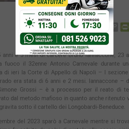
Facebook
Messenger
WhatsApp
Telegram
X
Email
Co
Li
anni e 5 mesi di carcere Bruno Iannaccone, 23 ann
a fuoco il 32enne Antonio Carnevale durante una
a di ieri la Corte di Appello di Napoli – I sezion
rado era stata di 6 anni e 2 mesi. Iannaccone – 
imone Grossi – è a processo per il reato di te
vato dal metodo mafioso in quanto anche ritenuto 
gravita sotto il cartello dei Longobardi-Beneduce.
tembre del 2023 sparò a Carnevale mentre si trova