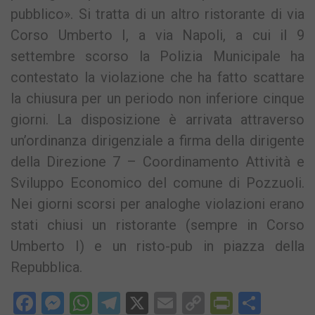
pubblico». Si tratta di un altro ristorante di via
Corso Umberto I, a via Napoli, a cui il 9
settembre scorso la Polizia Municipale ha
contestato la violazione che ha fatto scattare
la chiusura per un periodo non inferiore cinque
giorni. La disposizione è arrivata attraverso
un’ordinanza dirigenziale a firma della dirigente
della Direzione 7 – Coordinamento Attività e
Sviluppo Economico del comune di Pozzuoli.
Nei giorni scorsi per analoghe violazioni erano
stati chiusi un ristorante (sempre in Corso
Umberto I) e un risto-pub in piazza della
Repubblica.
Facebook
Messenger
WhatsApp
Telegram
X
Email
Copy
PrintFri
Condi