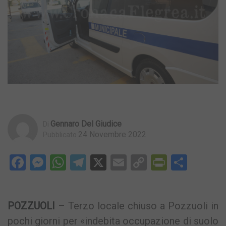
Gennaro Del Giudice
Di
24 Novembre 2022
Pubblicato
Facebook
Messenger
WhatsApp
Telegram
X
Email
Copy
PrintFri
Condi
Link
POZZUOLI
– Terzo locale chiuso a Pozzuoli in
pochi giorni per «indebita occupazione di suolo