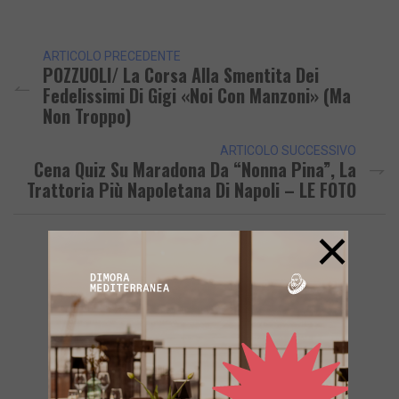
Link
ARTICOLO PRECEDENTE
POZZUOLI/ La Corsa Alla Smentita Dei
Fedelissimi Di Gigi «Noi Con Manzoni» (ma
Non Troppo)
ARTICOLO SUCCESSIVO
Cena Quiz Su Maradona Da “Nonna Pina”, La
Trattoria Più Napoletana Di Napoli – LE FOTO
×