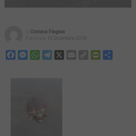
Cronaca Flegrea
Di
15 Dicembre 2018
Pubblicato
Facebook
Messenger
WhatsApp
Telegram
X
Email
Copy
PrintFri
Condi
Link