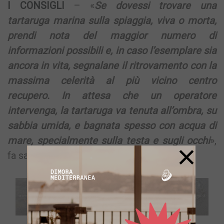
I CONSIGLI
– «
Se dovessi trovare una
tartaruga marina sulla spiaggia, viva o morta,
prendi nota del maggior numero di
informazioni possibili e, in caso l’esemplare sia
ancora in vita, segnalane il ritrovamento con la
massima celerità al più vicino centro
recupero. In attesa che un operatore
intervenga, la tartaruga va tenuta all’ombra, su
sabbia umida, e bagnata spesso con acqua di
mare, specialmente sulla testa e sugli occhi
»,
×
fa sapere il Wwf.