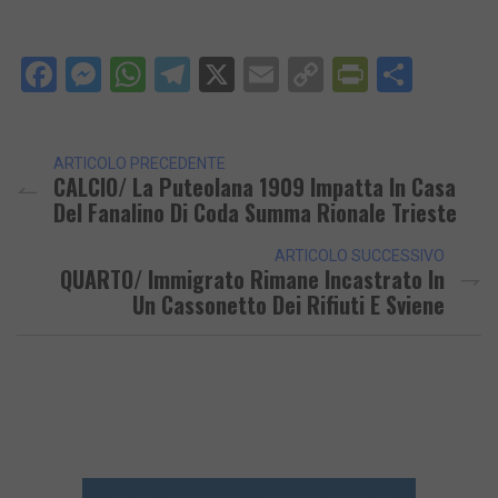
Facebook
Messenger
WhatsApp
Telegram
X
Email
Copy
PrintFri
Condi
Link
ARTICOLO PRECEDENTE
CALCIO/ La Puteolana 1909 Impatta In Casa
Del Fanalino Di Coda Summa Rionale Trieste
ARTICOLO SUCCESSIVO
QUARTO/ Immigrato Rimane Incastrato In
Un Cassonetto Dei Rifiuti E Sviene