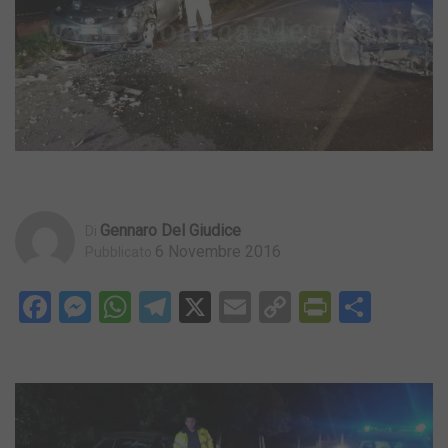
Gennaro Del Giudice
Di
6 Novembre 2016
Pubblicato
Facebook
Messenger
WhatsApp
Telegram
X
Email
Copy
PrintFri
Condi
Link