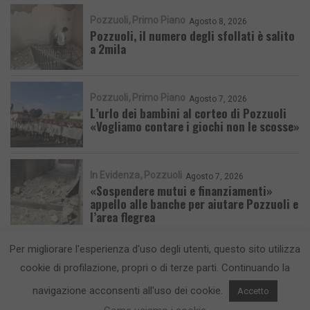
Pozzuoli
Primo Piano
Agosto 8, 2026
Pozzuoli, il numero degli sfollati è salito
a 2mila
Pozzuoli
Primo Piano
Agosto 7, 2026
L’urlo dei bambini al corteo di Pozzuoli
«Vogliamo contare i giochi non le scosse»
In Evidenza
Pozzuoli
Agosto 7, 2026
«Sospendere mutui e finanziamenti»
appello alle banche per aiutare Pozzuoli e
l’area flegrea
Per migliorare l'esperienza d'uso degli utenti, questo sito utilizza
cookie di profilazione, propri o di terze parti. Continuando la
navigazione acconsenti all'uso dei cookie.
Accetto
CronacaFlegrea testata giornalistica - aut. Tribunale di Napoli n. 34 del
23/05/2012.
Info e Contatti