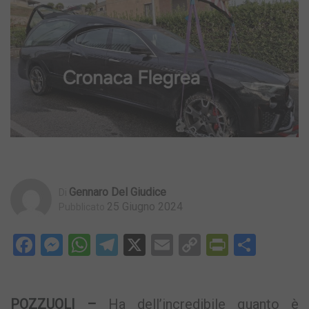
Gennaro Del Giudice
Di
25 Giugno 2024
Pubblicato
Facebook
Messenger
WhatsApp
Telegram
X
Email
Copy
PrintFri
Condi
Link
POZZUOLI –
Ha dell’incredibile quanto è