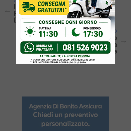
ARTICOLO PRECEDENTE
In 500 Per Le Prove Di Evacuazione A
Pozzuoli E Bacoli: Previsti I Trasferimenti
Da Via Napoli E “Palazzine”
ARTICOLO SUCCESSIVO
POZZUOLI/ Il Tratto Di Costa Tra Il Molo
Caligoliano E Il Lungomare Pertini Torna
Balneabile