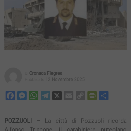
Cronaca Flegrea
Di
12 Novembre 2025
Pubblicato
Facebook
Messenger
WhatsApp
Telegram
X
Email
Copy
PrintFri
Condi
Link
POZZUOLI
– La città di Pozzuoli ricorda
Alfonso Trincone, il carabiniere puteolano