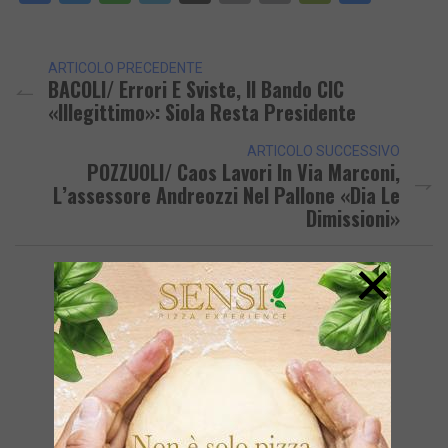
Link
ARTICOLO PRECEDENTE
BACOLI/ Errori E Sviste, Il Bando CIC
«illegittimo»: Siola Resta Presidente
ARTICOLO SUCCESSIVO
POZZUOLI/ Caos Lavori In Via Marconi,
L’assessore Andreozzi Nel Pallone «Dia Le
Dimissioni»
×