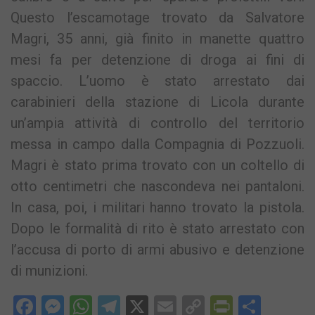
Questo l’escamotage trovato da Salvatore
Magri, 35 anni, già finito in manette quattro
mesi fa per detenzione di droga ai fini di
spaccio. L’uomo è stato arrestato dai
carabinieri della stazione di Licola durante
un’ampia attività di controllo del territorio
messa in campo dalla Compagnia di Pozzuoli.
Magri è stato prima trovato con un coltello di
otto centimetri che nascondeva nei pantaloni.
In casa, poi, i militari hanno trovato la pistola.
Dopo le formalità di rito è stato arrestato con
l’accusa di porto di armi abusivo e detenzione
di munizioni.
Facebook
Messenger
WhatsApp
Telegram
X
Email
Copy
PrintFri
Condi