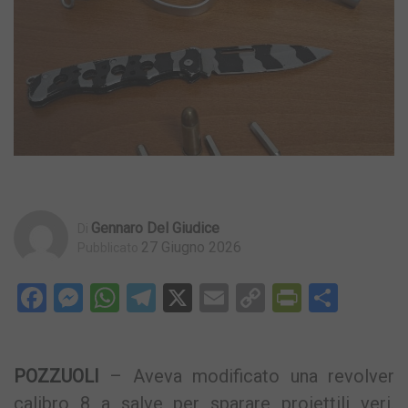
Gennaro Del Giudice
Di
27 Giugno 2026
Pubblicato
Facebook
Messenger
WhatsApp
Telegram
X
Email
Copy
PrintFri
Condi
Link
POZZUOLI
– Aveva modificato una revolver
calibro 8 a salve per sparare proiettili veri.