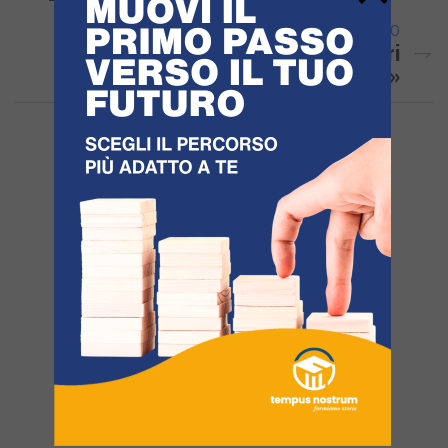
ARTICOLO SUCCESSIVO
Pierluigi, Sindaco E Questore Dai Genitori
«Lutto Cittadino A Giugliano»