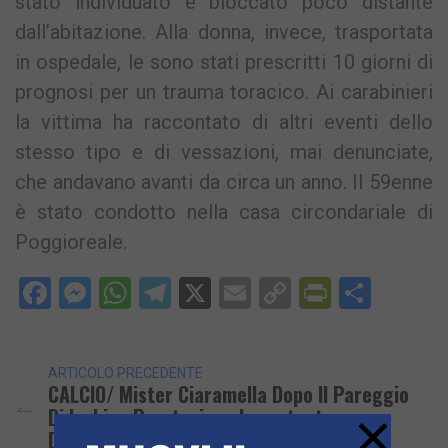
stato individuato e bloccato poco distante
dall’abitazione. Alla donna, invece, trasportata
in ospedale, le sono stati prescritti 10 giorni di
prognosi per un trauma toracico. Ai carabinieri
la vittima ha raccontato di altri eventi dello
stesso tipo e di vessazioni, mai denunciate,
che andavano avanti da circa un anno. Il 59enne
è stato condotto nella casa circondariale di
Poggioreale.
Facebook
Messenger
WhatsApp
Telegram
X
Email
Copy
PrintFri
Condi
Link
ARTICOLO PRECEDENTE
CALCIO/ Mister Ciaramella Dopo Il Pareggio
×
Di Ischia «Prestazione Importante,
Dobbiamo Migliorare»