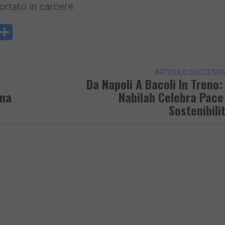
ortato in carcere.
y
rintFriendly
Condividi
k
ARTICOLO SUCCESSI
Da Napoli A Bacoli In Treno: 
ima
Nabilah Celebra Pace
Sostenibili