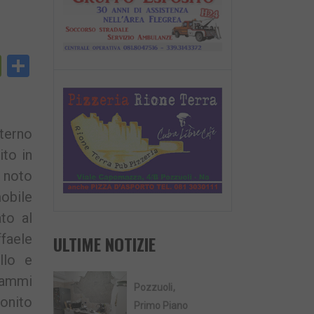
py
PrintFriendly
Condividi
nk
nterno
ito in
 noto
mobile
to al
faele
ULTIME NOTIZIE
llo e
grammi
Pozzuoli
Bonito
Primo Piano