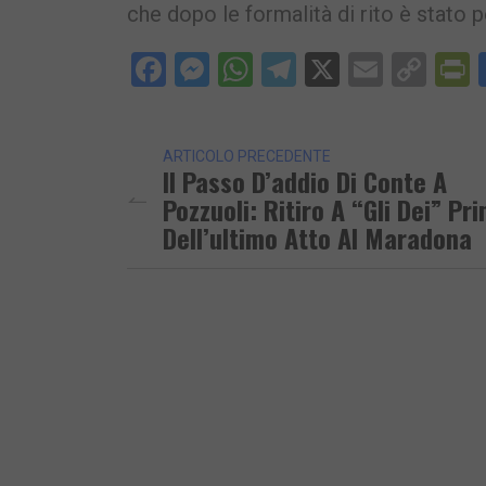
che dopo le formalità di rito è stato p
Facebook
Messenger
WhatsApp
Telegram
X
Email
Cop
P
Lin
ARTICOLO PRECEDENTE
Il Passo D’addio Di Conte A
Pozzuoli: Ritiro A “Gli Dei” Pr
Dell’ultimo Atto Al Maradona