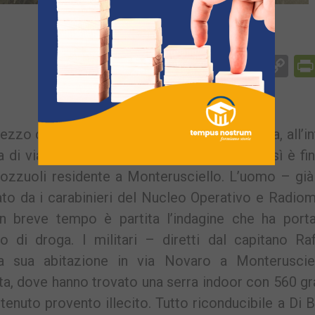
Facebook
Messenger
WhatsApp
Telegram
X
Email
Co
Li
zo chilo di marijuana a casa della fidanzata, all’i
a di via Domitiana, a Licola di Giugliano. Così è fin
ozzuoli residente a Monterusciello. L’uomo – già
mato da i carabinieri del Nucleo Operativo e Radio
in breve tempo è partita l’indagine che ha porta
o di droga. I militari – diretti dal capitano Raf
a sua abitazione in via Novaro a Monteruscie
ta, dove hanno trovato una serra indoor con 560 
tenuto provento illecito. Tutto riconducibile a Di 