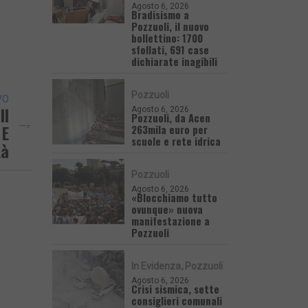
Agosto 6, 2026
Bradisismo a
Pozzuoli, il nuovo
bollettino: 1700
sfollati, 691 case
dichiarate inagibili
Pozzuoli
VO
Il
Agosto 6, 2026
Pozzuoli, da Acen
 E
263mila euro per
scuole e rete idrica
tà
Pozzuoli
Agosto 6, 2026
«Blocchiamo tutto
ovunque» nuova
manifestazione a
Pozzuoli
In Evidenza
Pozzuoli
Agosto 6, 2026
Crisi sismica, sette
consiglieri comunali