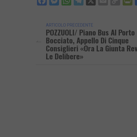
Facebook
Messenger
WhatsApp
Telegram
X
Email
Cop
P
Lin
ARTICOLO PRECEDENTE
POZZUOLI/ Piano Bus Al Porto
Bocciato, Appello Di Cinque
Consiglieri «Ora La Giunta Re
Le Delibere»