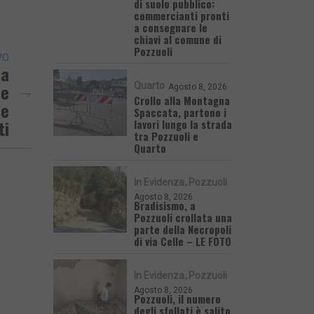
di suolo pubblico:
commercianti pronti
a consegnare le
chiavi al comune di
Pozzuoli
VO
la
ce
Quarto
Agosto 8, 2026
Crollo alla Montagna
ue
Spaccata, partono i
ti
lavori lungo la strada
tra Pozzuoli e
Quarto
In Evidenza
Pozzuoli
Agosto 8, 2026
Bradisismo, a
Pozzuoli crollata una
parte della Necropoli
di via Celle – LE FOTO
In Evidenza
Pozzuoli
Agosto 8, 2026
Pozzuoli, il numero
degli sfollati è salito