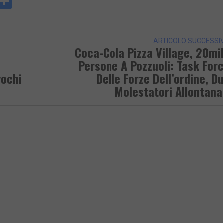
y
rintFriendly
Condividi
k
ARTICOLO SUCCESSI
Coca-Cola Pizza Village, 20mi
Persone A Pozzuoli: Task For
vochi
Delle Forze Dell’ordine, D
Molestatori Allontana