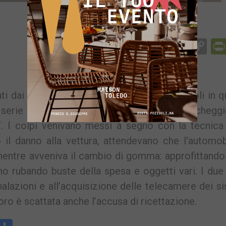
Facebook
Messenger
WhatsApp
Telegram
X
Email
Co
Li
ati dai carabinieri della compagnia di Pozzuoli in 
 serie di furti consumati all’interno del parchegg
 I colpi venivano messi a segno con la tecnica 
il danno alla vettura, attendevano che l’automobi
mentre avveniva il cambio di gomma: approfittando
vano rubando buste della spesa e oggetti vari. I du
nalazioni e all’acquisizione delle telecamere dei s
oro è scattata anche l’accusa di ricettazione.