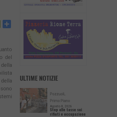
py
PrintFriendly
Condividi
nk
quanto
io del
della
lista
ULTIME NOTIZIE
 della
e sono
Pozzuoli
istemi
Primo Piano
Agosto 8, 2026
Stop alle tasse sui
rifiuti e occupazione