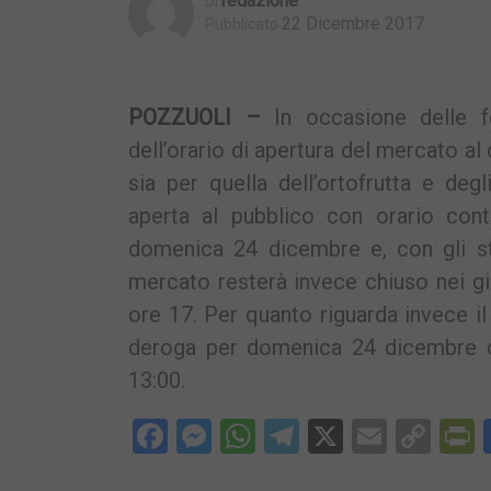
Redazione
Di
22 Dicembre 2017
Pubblicato
POZZUOLI –
In occasione delle f
dell’orario di apertura del mercato al d
sia per quella dell’ortofrutta e degli
aperta al pubblico con orario cont
domenica 24 dicembre e, con gli st
mercato resterà invece chiuso nei gio
ore 17. Per quanto riguarda invece il 
deroga per domenica 24 dicembre co
13:00.
Facebook
Messenger
WhatsApp
Telegram
X
Email
Cop
P
Lin