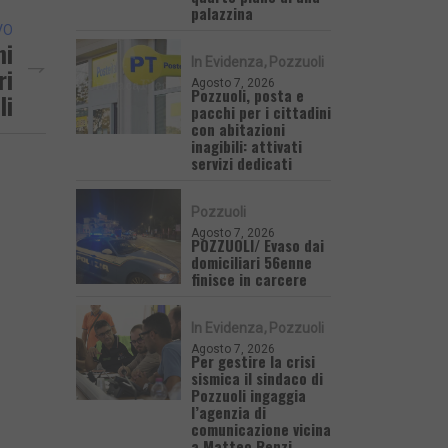
palazzina
VO
mi
In Evidenza
Pozzuoli
ri
Agosto 7, 2026
Pozzuoli, posta e
li
pacchi per i cittadini
con abitazioni
inagibili: attivati
servizi dedicati
Pozzuoli
Agosto 7, 2026
POZZUOLI/ Evaso dai
domiciliari 56enne
finisce in carcere
In Evidenza
Pozzuoli
Agosto 7, 2026
Per gestire la crisi
sismica il sindaco di
Pozzuoli ingaggia
l’agenzia di
comunicazione vicina
a Matteo Renzi