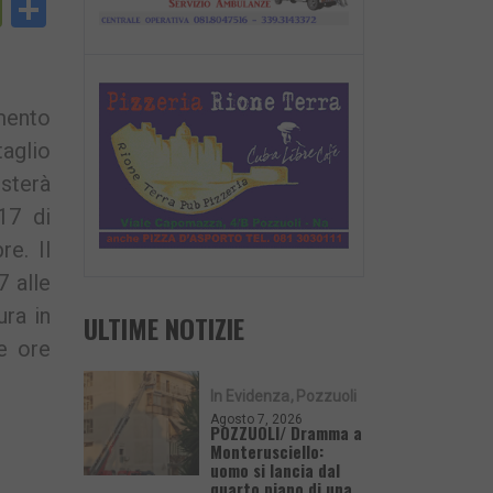
py
PrintFriendly
Condividi
nk
mento
taglio
esterà
17 di
e. Il
7 alle
ura in
ULTIME NOTIZIE
e ore
In Evidenza
Pozzuoli
Agosto 7, 2026
POZZUOLI/ Dramma a
Monterusciello:
uomo si lancia dal
quarto piano di una