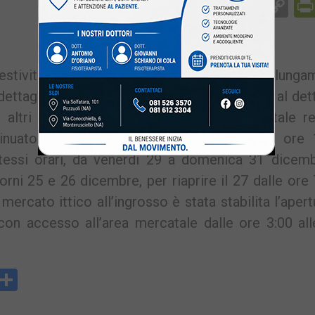
Facebook
Messenger
WhatsApp
Telegram
X
Email
Co
Li
estività natalizie, è stato disposto il prolunga
ettaglio di via Fasano, sia per la parte ittica al det
 altri alimenti. In particolare, l’area mercatale r
inuato da oggi, venerdì 22 dicembre, alle ore 
essi orari, da venerdì 29 a domenica 31 dicembr
rni 25 e 26 dicembre, per riaprire il 27 dalle ore 
mercato ittico all’ingrosso è stata stabilita l’apert
n accesso all’area mercatale dalle ore 3:00 all
y
rintFriendly
Condividi
k