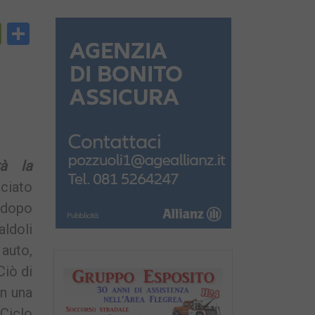
py
PrintFriendly
Condividi
nk
rà la
nciato
 dopo
aldoli
 auto,
Ciò di
in una
 Ciclo