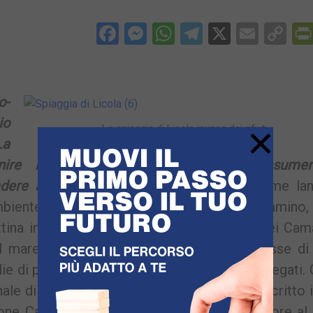
Facebook
Messenger
WhatsApp
Telegram
X
Email
Co
Li
o-
io
×
La spiaggia di Licola invasa dai rifiuti
La
ire immediatamente, altrimenti si assume
cadere a persone o cose».
È il grido d’allarme la
’Ambiente del Comune di Pozzuoli, Franco Cammino,
na in seguito all’esondazione dell’alveo dei Cam
 mare di Licola rifiuti di ogni sorta: carcasse di
ie di plastica e una valanga di topi morti annegati. 
nale di Quarto”, l’assessore Cammino lo ha scritto 
ione Campania Stefano Caldoro e all’assessore al