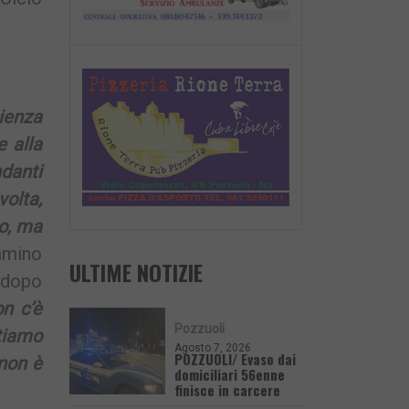
cienza
e alla
danti
volta,
lo, ma
mmino
ULTIME NOTIZIE
i dopo
n c’è
Pozzuoli
tiamo
Agosto 7, 2026
POZZUOLI/ Evaso dai
non è
domiciliari 56enne
finisce in carcere