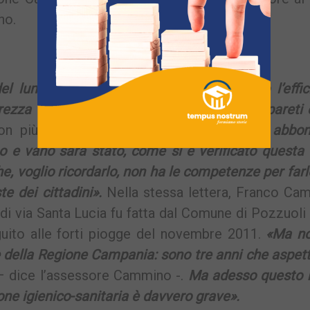
no.
del lume del canale per restituire all’alveo l’effi
curezza degli argini, al consolidamento delle pareti 
on più rinviabili,
«altrimenti alle prossime abbon
 e vano sarà stato, come si è verificato questa 
he, voglio ricordarlo, non ha le competenze per far
te dei cittadini».
Nella stessa lettera, Franco Ca
e di via Santa Lucia fu fatta dal Comune di Pozzuol
guito alle forti piogge del novembre 2011.
«Ma no
e della Regione Campania: sono tre anni che aspet
 dice l’assessore Cammino -.
Ma adesso questo 
ione igienico-sanitaria è davvero grave».