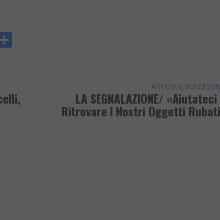
y
rintFriendly
Condividi
k
ARTICOLO SUCCESSI
elli,
LA SEGNALAZIONE/ «Aiutateci
Ritrovare I Nostri Oggetti Rubat