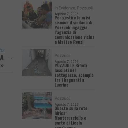
In Evidenza
Pozzuoli
Agosto 7, 2026
Per gestire la crisi
sismica il sindaco di
Pozzuoli ingaggia
l’agenzia di
comunicazione vicina
a Matteo Renzi
VO
 A
Pozzuoli
i»
Agosto 7, 2026
POZZUOLI/ Rifiuti
lasciati nel
sottopasso, scempio
tra i bagnanti a
Lucrino
Pozzuoli
Agosto 7, 2026
Guasto sulla rete
idrica:
Monterusciello e
parte di Licola
senz’acqua