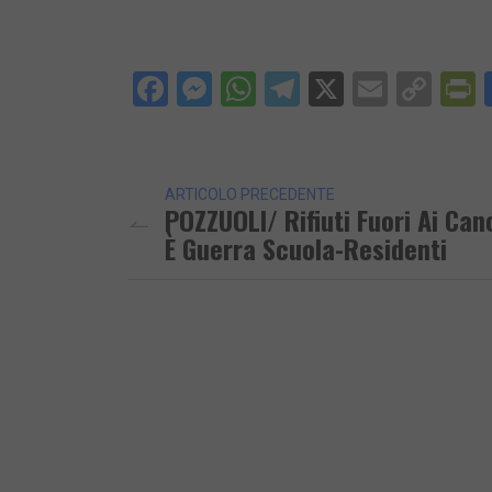
Facebook
Messenger
WhatsApp
Telegram
X
Email
Cop
P
Lin
ARTICOLO PRECEDENTE
POZZUOLI/ Rifiuti Fuori Ai Canc
È Guerra Scuola-Residenti