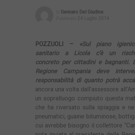
Gennaro Del Giudice
Di
24 Luglio 2014
Pubblicato
POZZUOLI –
«Sul piano igienic
sanitario a Licola c’è un risch
concreto per cittadini e bagnanti. 
Regione Campania deve interven
responsabilità di quanto potrà ac
ancora una volta dall’assessore all
un sopralluogo compiuto questa matti
che ha riversato sulla spiaggia e nel
pneumatici, guaine bituminose, bottigl
cui avrebbe bisogno il collettore “Ca
nota inviata al presidente della Reg