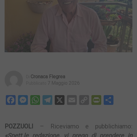
Cronaca Flegrea
Di
7 Maggio 2026
Pubblicato
Facebook
Messenger
WhatsApp
Telegram
X
Email
Copy
PrintFri
Condi
Link
POZZUOLI
– Riceviamo e pubblichiamo:
«Spett.le redazione, vi prego di prendere in