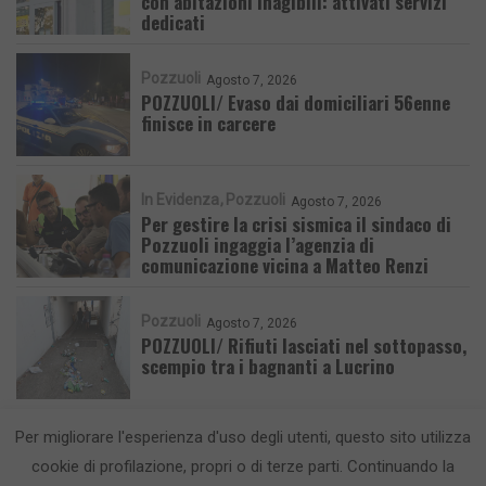
con abitazioni inagibili: attivati servizi
dedicati
Pozzuoli
Agosto 7, 2026
POZZUOLI/ Evaso dai domiciliari 56enne
finisce in carcere
In Evidenza
Pozzuoli
Agosto 7, 2026
Per gestire la crisi sismica il sindaco di
Pozzuoli ingaggia l’agenzia di
comunicazione vicina a Matteo Renzi
Pozzuoli
Agosto 7, 2026
POZZUOLI/ Rifiuti lasciati nel sottopasso,
scempio tra i bagnanti a Lucrino
Per migliorare l'esperienza d'uso degli utenti, questo sito utilizza
cookie di profilazione, propri o di terze parti. Continuando la