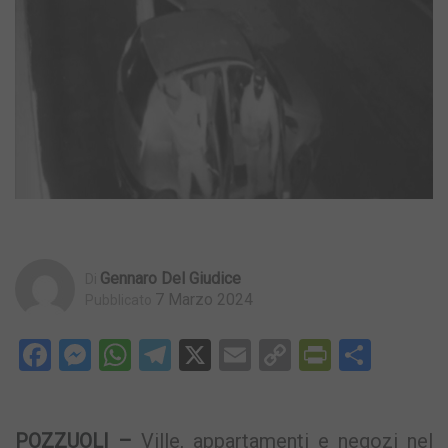
Gennaro Del Giudice
Di
7 Marzo 2024
Pubblicato
Facebook
Messenger
WhatsApp
Telegram
X
Email
Copy
PrintFri
Condi
Link
POZZUOLI –
Ville, appartamenti e negozi nel