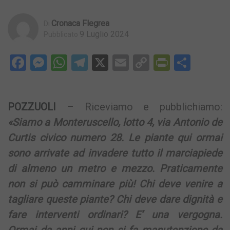
Cronaca Flegrea
Di
9 Luglio 2024
Pubblicato
Facebook
Messenger
WhatsApp
Telegram
X
Email
Copy
PrintFri
Condi
Link
POZZUOLI
– Riceviamo e pubblichiamo:
«Siamo a Monteruscello, lotto 4, via Antonio de
Curtis civico numero 28. Le piante qui ormai
sono arrivate ad invadere tutto il marciapiede
di almeno un metro e mezzo. Praticamente
non si può camminare più! Chi deve venire a
tagliare queste piante? Chi deve dare dignità e
fare interventi ordinari? E’ una vergogna.