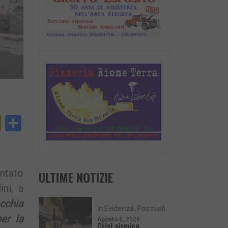
py
PrintFriendly
Condividi
nk
entato
ULTIME NOTIZIE
ini, a
cchia
In Evidenza
Pozzuoli
er la
Agosto 6, 2026
Crisi sismica,