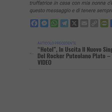
truffatrice in casa con mia nonna c’
questo messaggio e di tenere sempre 
Facebook
Messenger
WhatsApp
Telegram
X
Email
Cop
P
Lin
ARTICOLO PRECEDENTE
“Hotel”, In Uscita Il Nuovo Sin
Del Rocker Puteolano Plato – 
VIDEO