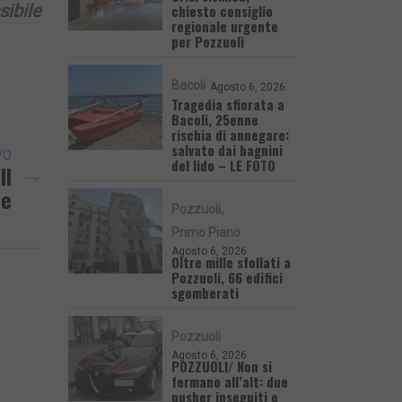
sibile
chiesto consiglio
regionale urgente
per Pozzuoli
Bacoli
Agosto 6, 2026
Tragedia sfiorata a
Bacoli, 25enne
rischia di annegare:
salvato dai bagnini
VO
del lido – LE FOTO
Il
ce
Pozzuoli
Primo Piano
Agosto 6, 2026
Oltre mille sfollati a
Pozzuoli, 66 edifici
sgomberati
Pozzuoli
Agosto 6, 2026
POZZUOLI/ Non si
fermano all’alt: due
pusher inseguiti e