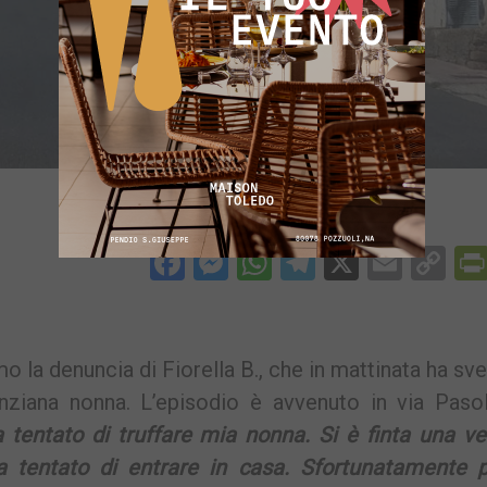
Facebook
Messenger
WhatsApp
Telegram
X
Email
Co
Li
 la denuncia di Fiorella B., che in mattinata ha sv
’anziana nonna. L’episodio è avvenuto in via Pasol
tentato di truffare mia nonna. Si è finta una ve
 tentato di entrare in casa. Sfortunatamente p