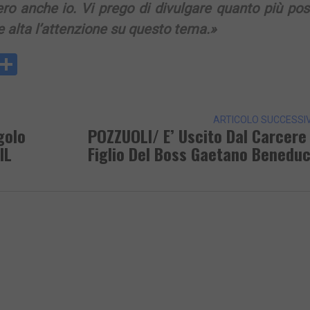
ero anche io. Vi prego di divulgare quanto più pos
alta l’attenzione su questo tema.»
y
rintFriendly
Condividi
k
ARTICOLO SUCCESSI
golo
POZZUOLI/ E’ Uscito Dal Carcere 
IL
Figlio Del Boss Gaetano Benedu