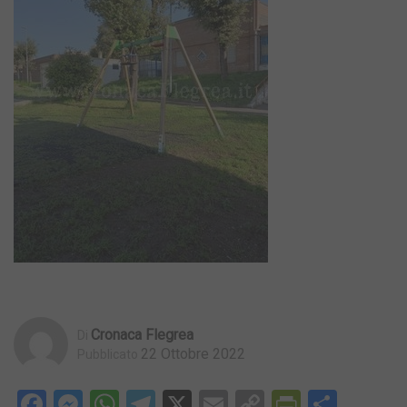
Cronaca Flegrea
Di
22 Ottobre 2022
Pubblicato
Facebook
Messenger
WhatsApp
Telegram
X
Email
Copy
PrintFri
Condi